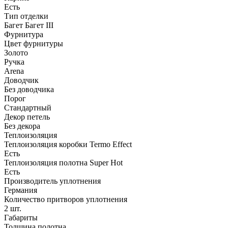
Есть
Тип отделки
Багет Багет III
Фурнитура
Цвет фурнитуры
Золото
Ручка
Arena
Доводчик
Без доводчика
Порог
Стандартный
Декор петель
Без декора
Теплоизоляция
Теплоизоляция коробки Termo Effect
Есть
Теплоизоляция полотна Super Нot
Есть
Производитель уплотнения
Германия
Количество притворов уплотнения
2 шт.
Габариты
Толщина полотна