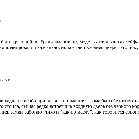
и
быть красивой, выбрали именно эту модель - итальянская сейф-с
 планировали изначально, но все таки входная дверь - это поку
 сами
лощадке не особо привлекала внимание, а дома была белоснежной
о стоила, сейчас редко встретишь входную дверь без черного ко
ния, замки работают тихо и “как по маслу”, как говорится европ