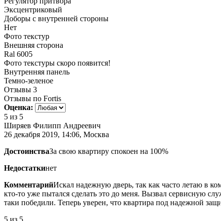
Регулятор притвора
Эксцентриковый
Доборы с внутренней стороны
Нет
Фото текстур
Внешняя сторона
Ral 6005
Фото текстуры скоро появится!
Внутренняя панель
Темно-зеленое
Отзывы
3
Отзывы по Fortis
Оценка:
5
из 5
Ширяев Филипп Андреевич
26 декабря 2019, 14:06, Москва
Достоинства
За свою квартиру спокоен на 100%
Недостатки
нет
Комментарий
Искал надежную дверь, так как часто летаю в ко
кто-то уже пытался сделать это до меня. Вызвал сервисную слу
таки победили. Теперь уверен, что квартира под надежной защ
5
из 5