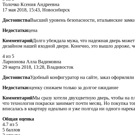
Толочко Ксения Андреевна
17 мая 2018, 15:43, Новосибирск
Достоинства
Высший уровень безопасности, итальянские замк
Недостатки
цена
Комментарий
Долго убеждала мужа, что надежная дверь может 
дизайном нашей входной двери. Конечно, это вышло дороже, чем
4
из 5
Ларионова Алла Вадимовна
29 марта 2018, 13:28, Владивосток
Достоинства
Удобный конфигуратор на сайте, заказ оформляли
Недостатки
оценку снижаем только за долгое ожидание
Комментарий
Мы сразу хотели двухцветную дверь, чтобы на п
что технология покраски занимает почти месяц. Но покупка тог
вписалась в квартиру идеально и уже полгода ни одного нарека
Общая оценка
4.7
из 5
5 баллов