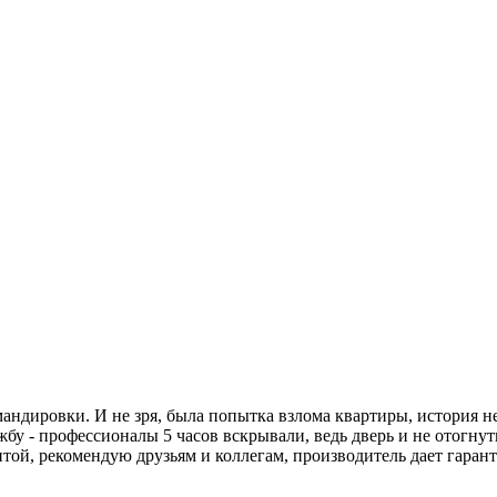
мандировки. И не зря, была попытка взлома квартиры, история не
жбу - профессионалы 5 часов вскрывали, ведь дверь и не отогнут
итой, рекомендую друзьям и коллегам, производитель дает гаран