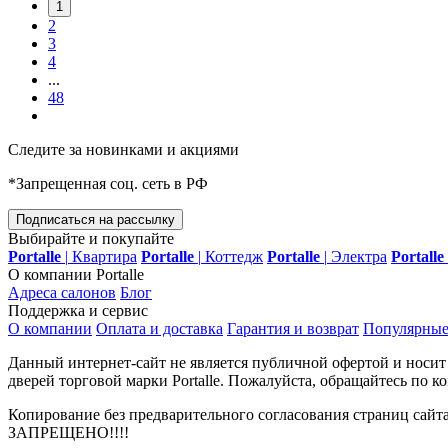
1
2
3
4
...
48
Следите за новинками и акциями
*Запрещенная соц. сеть в РФ
Подписаться на рассылку
Выбирайте и покупайте
Portalle
|
Квартира
Portalle
|
Коттедж
Portalle
|
Электра
Portalle
О компании Portalle
Адреса салонов
Блог
Поддержка и сервис
О компании
Оплата и доставка
Гарантия и возврат
Популярные
Данный интернет-сайт не является публичной офертой и носи
дверей торговой марки Portalle. Пожалуйста, обращайтесь по 
Копирование без предварительного согласования страниц сайт
ЗАПРЕЩЕНО!!!!