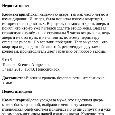
Недостатки
нет
Комментарий
Искал надежную дверь, так как часто летаю в
командировки. И не зря, была попытка взлома квартиры,
история не из приятных. Вернулся, пытался открыть дверь и
понял, что кто-то уже пытался сделать это до меня. Вызвал
сервисную службу - профессионалы 5 часов вскрывали, ведь
дверь и не отогнуть, и не спилить, по всему периметру
стальные ригели. Но все таки победили. Теперь уверен, что
квартира под надежной защитой, рекомендую друзьям и
коллегам, производитель дает гарантию от любого взлома.
5
из 5
Толочко Ксения Андреевна
17 мая 2018, 15:43, Новосибирск
Достоинства
Высший уровень безопасности, итальянские
замки
Недостатки
цена
Комментарий
Долго убеждала мужа, что надежная дверь
может быть красивой, выбрали именно эту модель -
итальянская сейф-система пришлась по душе супругу, а я уже
занималась дизайном нашей входной двери. Конечно, это