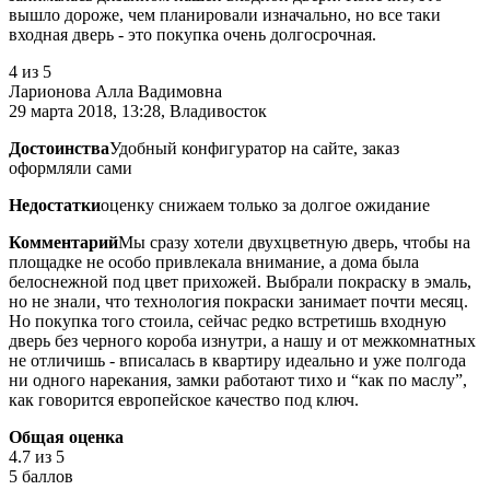
вышло дороже, чем планировали изначально, но все таки
входная дверь - это покупка очень долгосрочная.
4
из 5
Ларионова Алла Вадимовна
29 марта 2018, 13:28, Владивосток
Достоинства
Удобный конфигуратор на сайте, заказ
оформляли сами
Недостатки
оценку снижаем только за долгое ожидание
Комментарий
Мы сразу хотели двухцветную дверь, чтобы на
площадке не особо привлекала внимание, а дома была
белоснежной под цвет прихожей. Выбрали покраску в эмаль,
но не знали, что технология покраски занимает почти месяц.
Но покупка того стоила, сейчас редко встретишь входную
дверь без черного короба изнутри, а нашу и от межкомнатных
не отличишь - вписалась в квартиру идеально и уже полгода
ни одного нарекания, замки работают тихо и “как по маслу”,
как говорится европейское качество под ключ.
Общая оценка
4.7
из 5
5 баллов