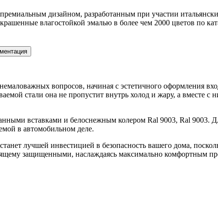
 премиальным дизайном, разработанным при участии итальянских
рашенные влагостойкой эмалью в более чем 2000 цветов по ка
ментация
яд немаловажных вопросов, начиная с эстетичного оформления вх
емой стали она не пропустит внутрь холод и жару, а вместе с 
анными вставками и белоснежным колером Ral 9003, Ral 9003. 
емой в автомобильном деле.
003 станет лучшей инвестицией в безопасность вашего дома, пос
стоящему защищенными, наслаждаясь максимально комфортным п