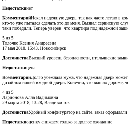
Недостатки
нет
Комментарий
Искал надежную дверь, так как часто летаю в ко
кто-то уже пытался сделать это до меня. Вызвал сервисную слу
таки победили. Теперь уверен, что квартира под надежной защ
5
из 5
Толочко Ксения Андреевна
17 мая 2018, 15:43, Новосибирск
Достоинства
Высший уровень безопасности, итальянские замк
Недостатки
цена
Комментарий
Долго убеждала мужа, что надежная дверь может 
дизайном нашей входной двери. Конечно, это вышло дороже, чем
4
из 5
Ларионова Алла Вадимовна
29 марта 2018, 13:28, Владивосток
Достоинства
Удобный конфигуратор на сайте, заказ оформляли
Недостатки
оценку снижаем только за долгое ожидание