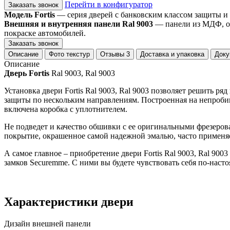
Перейти в конфигуратор
Заказать звонок
Модель Fortis
— серия дверей с банковским классом защиты и
Внешняя и внутренняя панели Ral 9003
— панели из МДФ, ок
покраске автомобилей.
Заказать звонок
Описание
Фото текстур
Отзывы
3
Доставка и упаковка
Доку
Описание
Дверь Fortis
Ral 9003, Ral 9003
Установка двери Fortis Ral 9003, Ral 9003 позволяет решить р
защиты по нескольким направлениям. Построенная на непробива
включена коробка с уплотнителем.
Не подведет и качество обшивки с ее оригинальными фрезеров
покрытие, окрашенное самой надежной эмалью, часто применя
А самое главное – приобретение двери Fortis Ral 9003, Ral 9
замков Securemme. С ними вы будете чувствовать себя по-на
Характеристики двери
Дизайн внешней панели