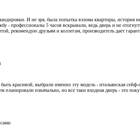
мандировки. И не зря, была попытка взлома квартиры, история не
жбу - профессионалы 5 часов вскрывали, ведь дверь и не отогнут
итой, рекомендую друзьям и коллегам, производитель дает гаран
и
быть красивой, выбрали именно эту модель - итальянская сейф-с
 планировали изначально, но все таки входная дверь - это поку
 сами