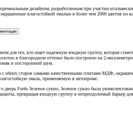
 премиальным дизайном, разработанным при участии итальянских
крашенные влагостойкой эмалью в более чем 2000 цветов по к
ментация
ением для тех, кто ищет надежную входную группу, которая стан
полотно в благородном оттенке было построено на 2-миллиметр
озняк и посторонний шум.
то с обеих сторон самыми качественными плитами МДФ, окрашенн
влагостойкую эмаль, применяемую в автопроме.
его дверь Fortis Зеленое сукно, Зеленое сукно была укомплекто
ащиты, превращая входную группу в непреодолимый барьер для л