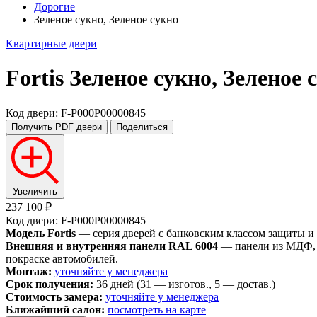
Дорогие
Зеленое сукно, Зеленое сукно
Квартирные двери
Fortis
Зеленое сукно, Зеленое 
Код двери: F-P000P00000845
Получить PDF
двери
Поделиться
Увеличить
237 100 ₽
Код двери: F-P000P00000845
Модель Fortis
— серия дверей с банковским классом защиты и
Внешняя и внутренняя панели RAL 6004
— панели из МДФ, о
покраске автомобилей.
Монтаж:
уточняйте у менеджера
Срок получения:
36 дней (31 — изготов., 5 — достав.)
Стоимость замера:
уточняйте у менеджера
Ближайший салон:
посмотреть на карте