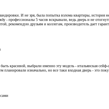
мандировки. И не зря, была попытка взлома квартиры, история не
жбу - профессионалы 5 часов вскрывали, ведь дверь и не отогнут
итой, рекомендую друзьям и коллегам, производитель дает гаран
и
быть красивой, выбрали именно эту модель - итальянская сейф-с
 планировали изначально, но все таки входная дверь - это поку
 сами