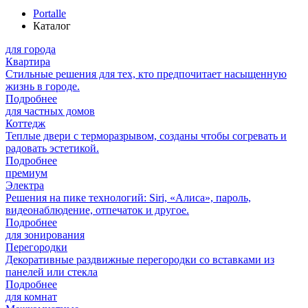
Portalle
Каталог
для города
Квартира
Стильные решения для тех, кто предпочитает насыщенную
жизнь в городе.
Подробнее
для частных домов
Коттедж
Теплые двери с терморазрывом, созданы чтобы согревать и
радовать эстетикой.
Подробнее
премиум
Электра
Решения на пике технологий: Siri, «Алиса», пароль,
видеонаблюдение, отпечаток и другое.
Подробнее
для зонирования
Перегородки
Декоративные раздвижные перегородки со вставками из
панелей или стекла
Подробнее
для комнат