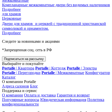
Межкомнатные
Компланарные межкомнатные двери без видимых наличников
Подробнее
для храмов
Церковные
Двери для храмов и церквей с традиционной христианской
символикой и орнаментом.
Подробнее
Следите за новинками и акциями
*Запрещенная соц. сеть в РФ
Подписаться на рассылку
Выбирайте и покупайте
Portalle
|
Квартира
Portalle
|
Коттедж
Portalle
|
Электра
Portalle
|
Перегородки
Portalle
|
Межкомнатные
Конфигуратор
Каталог
О компании Portalle
Адреса салонов
Блог
Поддержка и сервис
О компании
Оплата и доставка
Гарантия и возврат
Популярные вопросы
Юридическая информация
Политика
конфиденциальности