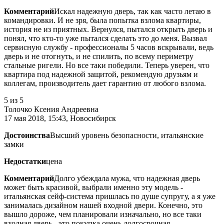
Комментарий
Искал надежную дверь, так как часто летаю в
командировки. И не зря, была попытка взлома квартиры,
история не из приятных. Вернулся, пытался открыть дверь и
понял, что кто-то уже пытался сделать это до меня. Вызвал
сервисную службу - профессионалы 5 часов вскрывали, ведь
дверь и не отогнуть, и не спилить, по всему периметру
стальные ригели. Но все таки победили. Теперь уверен, что
квартира под надежной защитой, рекомендую друзьям и
коллегам, производитель дает гарантию от любого взлома.
5
из 5
Толочко Ксения Андреевна
17 мая 2018, 15:43, Новосибирск
Достоинства
Высший уровень безопасности, итальянские
замки
Недостатки
цена
Комментарий
Долго убеждала мужа, что надежная дверь
может быть красивой, выбрали именно эту модель -
итальянская сейф-система пришлась по душе супругу, а я уже
занималась дизайном нашей входной двери. Конечно, это
вышло дороже, чем планировали изначально, но все таки
входная дверь - это покупка очень долгосрочная.