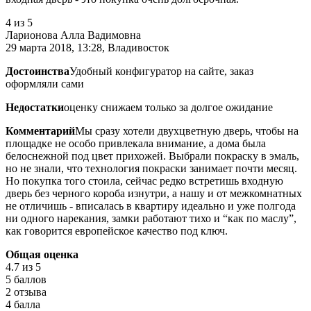
4
из 5
Ларионова Алла Вадимовна
29 марта 2018, 13:28, Владивосток
Достоинства
Удобный конфигуратор на сайте, заказ
оформляли сами
Недостатки
оценку снижаем только за долгое ожидание
Комментарий
Мы сразу хотели двухцветную дверь, чтобы на
площадке не особо привлекала внимание, а дома была
белоснежной под цвет прихожей. Выбрали покраску в эмаль,
но не знали, что технология покраски занимает почти месяц.
Но покупка того стоила, сейчас редко встретишь входную
дверь без черного короба изнутри, а нашу и от межкомнатных
не отличишь - вписалась в квартиру идеально и уже полгода
ни одного нарекания, замки работают тихо и “как по маслу”,
как говорится европейское качество под ключ.
Общая оценка
4.7
из 5
5 баллов
2 отзыва
4 балла