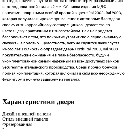
коттедж, получив внутри полотна прочный терморазрывный лист 
из холоднокатаной стали в 2 мм. Обшивка изделия МДФ-
панелями, покрытыми особой краской в цвете Ral 9003, Ral 9003, 
которая получила широкое применение в автопроме благодаря 
своему антикоррозийному составу с цинком, делает его по-
настоящему практичным и износостойким. Вам не придется 
беспокоиться о том, что покрытие утратит свою первоначальную 
свежесть, а полотно – целостность, чего не случится даже спустя 
много лет. Полностью оправдает дверь Fortis Ral 9003, Ral 9003 
покупательские ожидания и в плане безопасности, будучи 
укомплектованной самым надежным из всех доступных замков 
Securemme итальянского производства. Среди прочих бонусов – 
полная комплектация, которая включила в себя всю необходимую 
фурнитуру и ночную задвижку из металла. 
Характеристики двери
Дизайн внешней панели
Стиль внешней панели
Фрезерованная