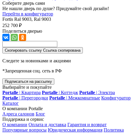
Соберите дверь сами
Не нашли дверь по душе? Придумайте свой дизайн!
Перейти в конфигуратор
Fortis
Ral 9003, Ral 9003
252 700 ₽
Поделиться дверью
Скопировать ссылку
Ссылка скопирована
Следите за новинками и акциями
*Запрещенная соц. сеть в РФ
Подписаться на рассылку
Выбирайте и покупайте
Portalle
|
Квартира
Portalle
|
Коттедж
Portalle
|
Электра
Portalle
|
Перегородки
Portalle
|
Межкомнатные
Конфигуратор
Каталог
О компании Portalle
Адреса салонов
Блог
Поддержка и сервис
О компании
Оплата и доставка
Гарантия и возврат
Популярные вопросы
Юридическая информация
Политика