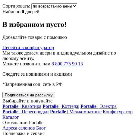
Сортировать:
Найдено
0
дверей
В избранном пусто!
Добавляйте товары с помощью
Перейти в конфигуратор
Мы также делаем двери в индивидуальном дизайне по
любому эскизу.
Можете позвонить нам
8 800 775 90 13
Следите за новинками и акциями
*Запрещенная соц. сеть в РФ
Подписаться на рассылку
Выбирайте и покупайте
Portalle
|
Квартира
Portalle
|
Коттедж
Portalle
|
Электра
Portalle
|
Перегородки
Portalle
|
Межкомнатные
Конфигуратор
Каталог
О компании Portalle
Адреса салонов
Блог
Поддержка и сервис