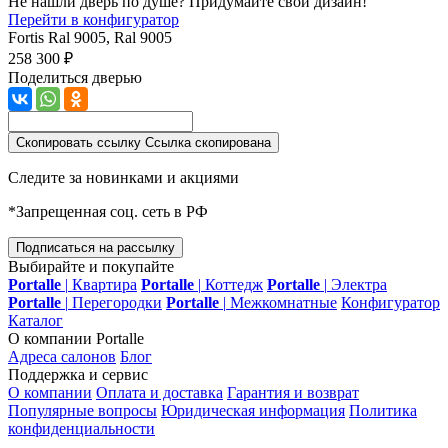
Не нашли дверь по душе? Придумайте свой дизайн!
Перейти в конфигуратор
Fortis
Ral 9005, Ral 9005
258 300 ₽
Поделиться дверью
Скопировать ссылку
Ссылка скопирована
Следите за новинками и акциями
*Запрещенная соц. сеть в РФ
Подписаться на рассылку
Выбирайте и покупайте
Portalle
|
Квартира
Portalle
|
Коттедж
Portalle
|
Электра
Portalle
|
Перегородки
Portalle
|
Межкомнатные
Конфигуратор
Каталог
О компании Portalle
Адреса салонов
Блог
Поддержка и сервис
О компании
Оплата и доставка
Гарантия и возврат
Популярные вопросы
Юридическая информация
Политика
конфиденциальности