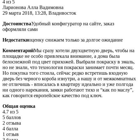
4
из 5
Ларионова Алла Вадимовна
29 марта 2018, 13:28, Владивосток
Достоинства
Удобный конфигуратор на сайте, заказ
оформляли сами
Недостатки
оценку снижаем только за долгое ожидание
Комментарий
Мы сразу хотели двухцветную дверь, чтобы на
площадке не особо привлекала внимание, а дома была
белоснежной под цвет прихожей. Выбрали покраску в эмаль,
но не знали, что технология покраски занимает почти месяц.
Но покупка того стоила, сейчас редко встретишь входную
дверь без черного короба изнутри, а нашу и от межкомнатных
не отличишь - вписалась в квартиру идеально и уже полгода
ни одного нарекания, замки работают тихо и “как по маслу”,
как говорится европейское качество под ключ.
Общая оценка
4.7
из 5
5 баллов
2 отзыва
4 балла
1 отзыв
3 балла