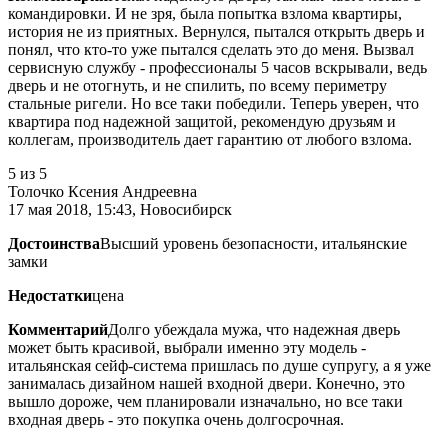
командировки. И не зря, была попытка взлома квартиры,
история не из приятных. Вернулся, пытался открыть дверь и
понял, что кто-то уже пытался сделать это до меня. Вызвал
сервисную службу - профессионалы 5 часов вскрывали, ведь
дверь и не отогнуть, и не спилить, по всему периметру
стальные ригели. Но все таки победили. Теперь уверен, что
квартира под надежной защитой, рекомендую друзьям и
коллегам, производитель дает гарантию от любого взлома.
5
из 5
Толочко Ксения Андреевна
17 мая 2018, 15:43, Новосибирск
Достоинства
Высший уровень безопасности, итальянские
замки
Недостатки
цена
Комментарий
Долго убеждала мужа, что надежная дверь
может быть красивой, выбрали именно эту модель -
итальянская сейф-система пришлась по душе супругу, а я уже
занималась дизайном нашей входной двери. Конечно, это
вышло дороже, чем планировали изначально, но все таки
входная дверь - это покупка очень долгосрочная.