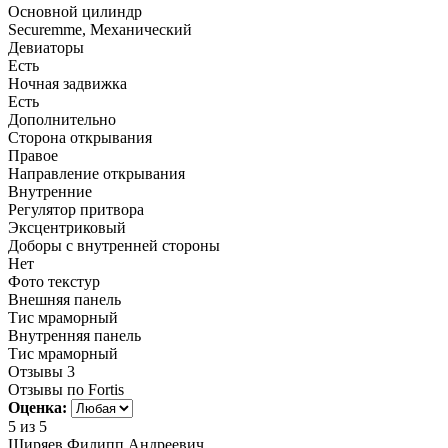
Основной цилиндр
Securemme, Механический
Девиаторы
Есть
Ночная задвижка
Есть
Дополнительно
Сторона открывания
Правое
Направление открывания
Внутренние
Регулятор притвора
Эксцентриковый
Доборы с внутренней стороны
Нет
Фото текстур
Внешняя панель
Тис мраморный
Внутренняя панель
Тис мраморный
Отзывы
3
Отзывы по Fortis
Оценка:
5
из 5
Ширяев Филипп Андреевич