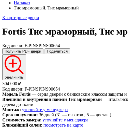
На заказ
Тис мраморный, Тис мраморный
Квартирные двери
Fortis
Тис мраморный, Тис м
Код двери: F-PINSPINS00654
Получить PDF
двери
Поделиться
Увеличить
304 000 ₽
Код двери: F-PINSPINS00654
Модель Fortis
— серия дверей с банковским классом защиты и
Внешняя и внутренняя панели Тис мраморный
— итальянски
дерева до ткани.
Монтаж:
уточняйте у менеджера
Срок получения:
36 дней (31 — изготов., 5 — достав.)
Стоимость замера:
уточняйте у менеджера
Ближайший салон:
посмотреть на карте