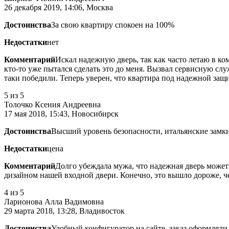
26 декабря 2019, 14:06, Москва
Достоинства
За свою квартиру спокоен на 100%
Недостатки
нет
Комментарий
Искал надежную дверь, так как часто летаю в ко
кто-то уже пытался сделать это до меня. Вызвал сервисную слу
таки победили. Теперь уверен, что квартира под надежной защ
5
из 5
Толочко Ксения Андреевна
17 мая 2018, 15:43, Новосибирск
Достоинства
Высший уровень безопасности, итальянские замк
Недостатки
цена
Комментарий
Долго убеждала мужа, что надежная дверь может 
дизайном нашей входной двери. Конечно, это вышло дороже, чем
4
из 5
Ларионова Алла Вадимовна
29 марта 2018, 13:28, Владивосток
Достоинства
Удобный конфигуратор на сайте, заказ оформляли