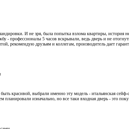
мандировки. И не зря, была попытка взлома квартиры, история не
жбу - профессионалы 5 часов вскрывали, ведь дверь и не отогнут
итой, рекомендую друзьям и коллегам, производитель дает гаран
и
быть красивой, выбрали именно эту модель - итальянская сейф-с
 планировали изначально, но все таки входная дверь - это поку
 сами