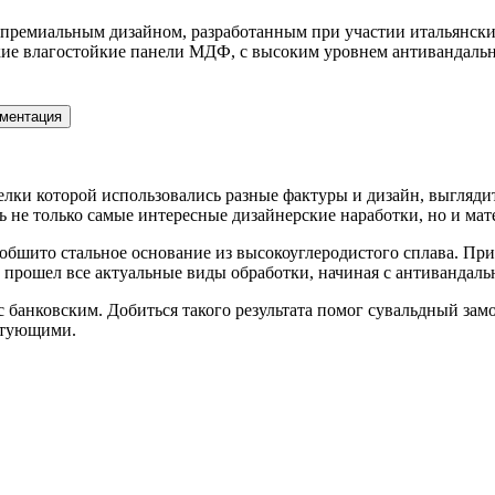
 премиальным дизайном, разработанным при участии итальянских
е влагостойкие панели МДФ, с высоким уровнем антивандально
ментация
елки которой использовались разные фактуры и дизайн, выгляди
ь не только самые интересные дизайнерские наработки, но и мат
бшито стальное основание из высокоуглеродистого сплава. При
прошел все актуальные виды обработки, начиная с антивандаль
с банковским. Добиться такого результата помог сувальдный замо
ктующими.