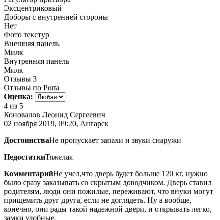
Эксцентриковый
Доборы с внутренней стороны
Нет
Фото текстур
Внешняя панель
Милк
Внутренняя панель
Милк
Отзывы
3
Отзывы по Porta
Оценка:
4
из 5
Коновалов Леонид Сергеевич
02 ноября 2019, 09:20, Ангарск
Достоинства
Не пропускает запахи и звуки снаружи
Недостатки
Тяжелая
Комментарий
Не учел,что дверь будет больше 120 кг, нужно
было сразу заказывать со скрытым доводчиком. Дверь ставил
родителям, люди они пожилые, переживают, что внуки могут
прищемить друг друга, если не доглядеть. Ну а вообще,
конечно, они рады такой надежной двери, и открывать легко,
замки удобные.