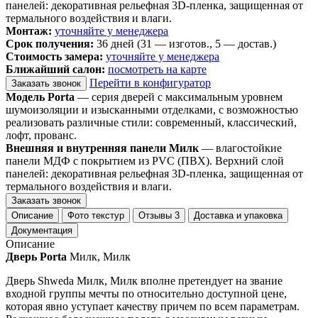
панелей: декоративная рельефная 3D-пленка, защищенная от
термального воздействия и влаги.
Монтаж:
уточняйте у менеджера
Срок получения:
36 дней (31 — изготов., 5 — достав.)
Стоимость замера:
уточняйте у менеджера
Ближайший салон:
посмотреть на карте
Перейти в конфигуратор
Заказать звонок
Модель Porta
— серия дверей с максимальным уровнем
шумоизоляции и изысканными отделками, с возможностью
реализовать различные стили: современный, классический,
лофт, прованс.
Внешняя и внутренняя панели Милк
— влагостойкие
панели МДФ с покрытием из PVC (ПВХ). Верхний слой
панелей: декоративная рельефная 3D-пленка, защищенная от
термального воздействия и влаги.
Заказать звонок
Описание
Фото текстур
Отзывы
3
Доставка и упаковка
Документация
Описание
Дверь Porta
Милк, Милк
Дверь Shweda Милк, Милк вполне претендует на звание
входной группы мечты по относительно доступной цене,
которая явно уступает качеству причем по всем параметрам.