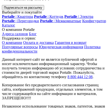
Подписаться на рассылку
Выбирайте и покупайте
Portalle
|
Квартира
Portalle
|
Коттедж
Portalle
|
Электра
Portalle
|
Перегородки
Portalle
|
Межкомнатные
Конфигуратор
Каталог
О компании Portalle
Адреса салонов
Блог
Поддержка и сервис
О компании
Оплата и доставка
Гарантия и возврат
Популярные вопросы
Юридическая информация
Политика
конфиденциальности
Данный интернет-сайт не является публичной офертой и
носит исключительно информационный характер. Чтобы
получить точную информацию об условиях сотрудничества и
стоимости дверей торговой марки Portalle. Пожалуйста,
обращайтесь по контактному телефону
8 800 444 12 08
.
Копирование без предварительного согласования страниц
сайта, изображений продукции, отдельных элементов, в том
числе содержащейся на сайте информации и материалов,
ЗАПРЕЩЕНО!!!!
Незаконное использование товарных знаков, патентов, знаков