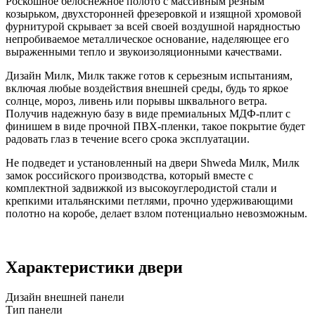
Роскошное белоснежное полото с массивным резным
козырьком, двухсторонней фрезеровкой и изящной хромовой
фурнитурой скрывает за всей своей воздушной нарядностью
непробиваемое металлическое основание, наделяющее его
выраженными тепло и звукоизоляционными качествами.
Дизайн Милк, Милк также готов к серьезным испытаниям,
включая любые воздействия внешней среды, будь то яркое
солнце, мороз, ливень или порывы шквального ветра.
Получив надежную базу в виде премиальных МДФ-плит с
финишем в виде прочной ПВХ-пленки, такое покрытие будет
радовать глаз в течение всего срока эксплуатации.
Не подведет и установленный на двери Shweda Милк, Милк
замок российского производства, который вместе с
комплектной задвижкой из высокоуглеродистой стали и
крепкими итальянскими петлями, прочно удерживающими
полотно на коробе, делает взлом потенциально невозможным.
Характеристики двери
Дизайн внешней панели
Тип панели