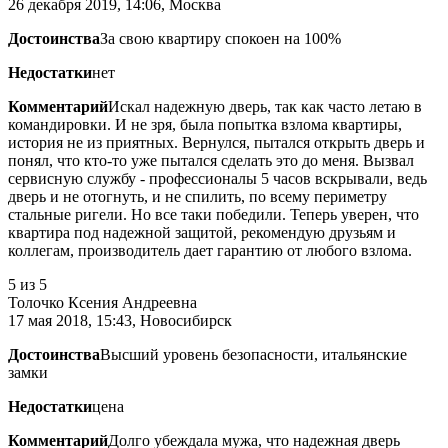
26 декабря 2019, 14:06, Москва
Достоинства
За свою квартиру спокоен на 100%
Недостатки
нет
Комментарий
Искал надежную дверь, так как часто летаю в
командировки. И не зря, была попытка взлома квартиры,
история не из приятных. Вернулся, пытался открыть дверь и
понял, что кто-то уже пытался сделать это до меня. Вызвал
сервисную службу - профессионалы 5 часов вскрывали, ведь
дверь и не отогнуть, и не спилить, по всему периметру
стальные ригели. Но все таки победили. Теперь уверен, что
квартира под надежной защитой, рекомендую друзьям и
коллегам, производитель дает гарантию от любого взлома.
5
из 5
Толочко Ксения Андреевна
17 мая 2018, 15:43, Новосибирск
Достоинства
Высший уровень безопасности, итальянские
замки
Недостатки
цена
Комментарий
Долго убеждала мужа, что надежная дверь