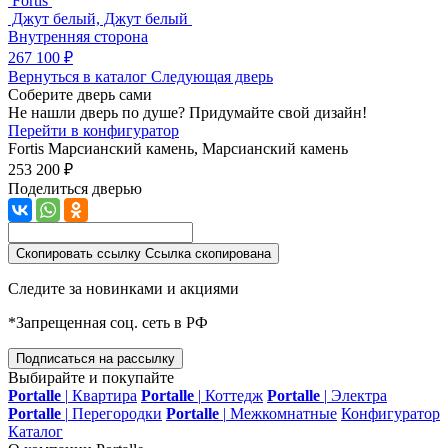
Fortis
Джут белый, Джут белый
Внутренняя сторона
267 100 ₽
Вернуться в каталог
Следующая дверь
Соберите дверь сами
Не нашли дверь по душе? Придумайте свой дизайн!
Перейти в конфигуратор
Fortis
Марсианский камень, Марсианский камень
253 200 ₽
Поделиться дверью
Скопировать ссылку
Ссылка скопирована
Следите за новинками и акциями
*Запрещенная соц. сеть в РФ
Подписаться на рассылку
Выбирайте и покупайте
Portalle
|
Квартира
Portalle
|
Коттедж
Portalle
|
Электра
Portalle
|
Перегородки
Portalle
|
Межкомнатные
Конфигуратор
Каталог