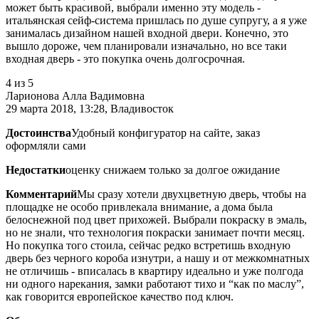
может быть красивой, выбрали именно эту модель -
итальянская сейф-система пришлась по душе супругу, а я уже
занималась дизайном нашей входной двери. Конечно, это
вышло дороже, чем планировали изначально, но все таки
входная дверь - это покупка очень долгосрочная.
4
из 5
Ларионова Алла Вадимовна
29 марта 2018, 13:28, Владивосток
Достоинства
Удобный конфигуратор на сайте, заказ
оформляли сами
Недостатки
оценку снижаем только за долгое ожидание
Комментарий
Мы сразу хотели двухцветную дверь, чтобы на
площадке не особо привлекала внимание, а дома была
белоснежной под цвет прихожей. Выбрали покраску в эмаль,
но не знали, что технология покраски занимает почти месяц.
Но покупка того стоила, сейчас редко встретишь входную
дверь без черного короба изнутри, а нашу и от межкомнатных
не отличишь - вписалась в квартиру идеально и уже полгода
ни одного нарекания, замки работают тихо и “как по маслу”,
как говорится европейское качество под ключ.