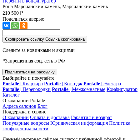
Перейти в конфигуратор
Porta
Марсианский камень, Марсианский камень
210 500 ₽
Поделиться дверью
Скопировать ссылку
Ссылка скопирована
Следите за новинками и акциями
*Запрещенная соц. сеть в РФ
Подписаться на рассылку
Выбирайте и покупайте
Portalle
|
Квартира
Portalle
|
Коттедж
Portalle
|
Электра
Portalle
|
Перегородки
Portalle
|
Межкомнатные
Конфигуратор
Каталог
О компании Portalle
Адреса салонов
Блог
Поддержка и сервис
О компании
Оплата и доставка
Гарантия и возврат
Популярные вопросы
Юридическая информация
Политика
конфиденциальности
Данный интернет-сайт не является публичной офертой и