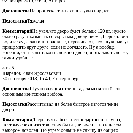
02 ноября 2019, 09:20, Ангарск
Достоинства
Не пропускает запахи и звуки снаружи
Недостатки
Тяжелая
Комментарий
Не учел,что дверь будет больше 120 кг, нужно
было сразу заказывать со скрытым доводчиком. Дверь ставил
родителям, люди они пожилые, переживают, что внуки могут
прищемить друг друга, если не доглядеть. Ну а вообще,
конечно, они рады такой надежной двери, и открывать легко,
замки удобные.
4
из 5
Шарапов Иван Ярославович
30 сентября 2018, 15:40, Екатеринбург
Достоинства
Шумоизоляция отличная, для меня это было
основным критерием выбора.
Недостатки
Рассчитывал на более быстрое изготовление
двери.
Комментарий
Дверь нужна была нестандартного размера,
поэтому сроки изготовления были увеличены, но в целом
выбором доволен. По утрам больше не слышу из общего