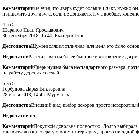
Комментарий
Не учел,что дверь будет больше 120 кг, нужно б
прищемить друг друга, если не доглядеть. Ну а вообще, конечн
4
из 5
Шарапов Иван Ярославович
30 сентября 2018, 15:40, Екатеринбург
Достоинства
Шумоизоляция отличная, для меня это было осно
Недостатки
Рассчитывал на более быстрое изготовление двери.
Комментарий
Дверь нужна была нестандартного размера, поэт
на работу дорогих соседей.
5
из 5
Горбунова Дарья Викторовна
28 июля 2018, 14:45, Мурманск
Достоинства
Внешний вид, выбор декоров просто невероятный
Недостатки
нет
Комментарий
Покупкой довольна полностью! Долго выбирала д
мне визуализацию сразу с моим интерьером, просто по одной ф