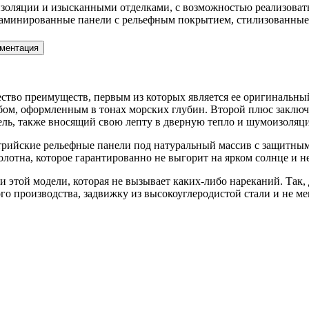
ляции и изысканными отделками, с возможностью реализовать 
аминированные панели с рельефным покрытием, стилизованные 
ментация
ство преимуществ, первым из которых является ее оригинальны
бом, оформленным в тонах морских глубин. Второй плюс заключа
ль, также вносящий свою лепту в дверную тепло и шумоизоляц
трийские рельефные панели под натуральный массив с защитны
олотна, которое гарантированно не выгорит на ярком солнце и н
и этой модели, которая не вызывает каких-либо нареканий. Так
о производства, задвижку из высокоуглеродистой стали и не ме