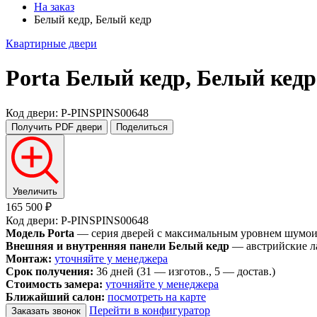
На заказ
Белый кедр, Белый кедр
Квартирные двери
Porta
Белый кедр, Белый кедр
Код двери: P-PINSPINS00648
Получить PDF
двери
Поделиться
Увеличить
165 500 ₽
Код двери: P-PINSPINS00648
Модель Porta
— серия дверей с максимальным уровнем шумоизо
Внешняя и внутренняя панели Белый кедр
— австрийские л
Монтаж:
уточняйте у менеджера
Срок получения:
36 дней (31 — изготов., 5 — достав.)
Стоимость замера:
уточняйте у менеджера
Ближайший салон:
посмотреть на карте
Перейти в конфигуратор
Заказать звонок