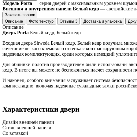
Модель Porta
— серия дверей с максимальным уровнем шумоизо
Внешняя и внутренняя панели Белый кедр
— австрийские л
Заказать звонок
Описание
Фото текстур
Отзывы
3
Доставка и упаковка
Доку
Описание
Дверь Porta
Белый кедр, Белый кедр
Входная дверь Shweda Белый кедр, Белый кедр получила множе
сочетание легкого кремового оттенка с контрастирующим коро
надежных комплектующих, среди которых немецкий уплотните
Для обшивки полотна производителем были использованы авс
кедр. В итоге вы можете не беспокоиться насчет сохранности п
И наконец, особого внимания заслуживает система безопасност
комплектацию, включая надежные сувальдные замки российског
Характеристики двери
Дизайн внешней панели
Стиль внешней панели
Со вставкой