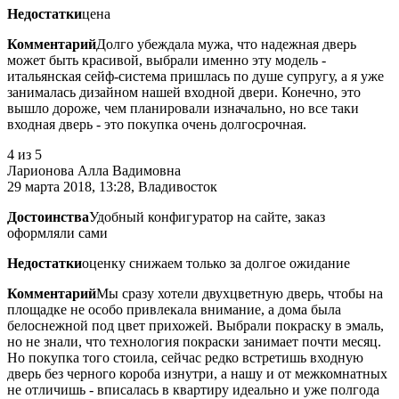
Недостатки
цена
Комментарий
Долго убеждала мужа, что надежная дверь
может быть красивой, выбрали именно эту модель -
итальянская сейф-система пришлась по душе супругу, а я уже
занималась дизайном нашей входной двери. Конечно, это
вышло дороже, чем планировали изначально, но все таки
входная дверь - это покупка очень долгосрочная.
4
из 5
Ларионова Алла Вадимовна
29 марта 2018, 13:28, Владивосток
Достоинства
Удобный конфигуратор на сайте, заказ
оформляли сами
Недостатки
оценку снижаем только за долгое ожидание
Комментарий
Мы сразу хотели двухцветную дверь, чтобы на
площадке не особо привлекала внимание, а дома была
белоснежной под цвет прихожей. Выбрали покраску в эмаль,
но не знали, что технология покраски занимает почти месяц.
Но покупка того стоила, сейчас редко встретишь входную
дверь без черного короба изнутри, а нашу и от межкомнатных
не отличишь - вписалась в квартиру идеально и уже полгода