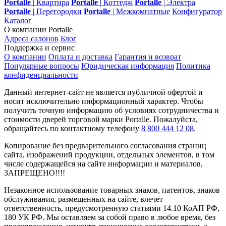
Portalle
|
Квартира
Portalle
|
Коттедж
Portalle
|
Электра
Portalle
|
Перегородки
Portalle
|
Межкомнатные
Конфигуратор
Каталог
О компании Portalle
Адреса салонов
Блог
Поддержка и сервис
О компании
Оплата и доставка
Гарантия и возврат
Популярные вопросы
Юридическая информация
Политика
конфиденциальности
Данный интернет-сайт не является публичной офертой и
носит исключительно информационный характер. Чтобы
получить точную информацию об условиях сотрудничества и
стоимости дверей торговой марки Portalle. Пожалуйста,
обращайтесь по контактному телефону
8 800 444 12 08
.
Копирование без предварительного согласования страниц
сайта, изображений продукции, отдельных элементов, в том
числе содержащейся на сайте информации и материалов,
ЗАПРЕЩЕНО!!!!
Незаконное использование товарных знаков, патентов, знаков
обслуживания, размещенных на сайте, влечет
ответственность, предусмотренную статьями 14.10 КоАП РФ,
180 УК РФ. Мы оставляем за собой право в любое время, без