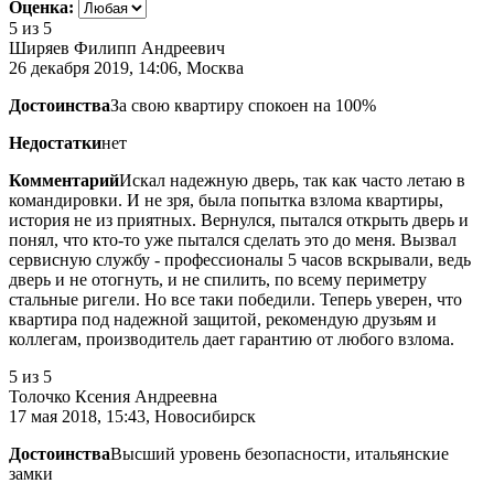
Оценка:
5
из 5
Ширяев Филипп Андреевич
26 декабря 2019, 14:06, Москва
Достоинства
За свою квартиру спокоен на 100%
Недостатки
нет
Комментарий
Искал надежную дверь, так как часто летаю в
командировки. И не зря, была попытка взлома квартиры,
история не из приятных. Вернулся, пытался открыть дверь и
понял, что кто-то уже пытался сделать это до меня. Вызвал
сервисную службу - профессионалы 5 часов вскрывали, ведь
дверь и не отогнуть, и не спилить, по всему периметру
стальные ригели. Но все таки победили. Теперь уверен, что
квартира под надежной защитой, рекомендую друзьям и
коллегам, производитель дает гарантию от любого взлома.
5
из 5
Толочко Ксения Андреевна
17 мая 2018, 15:43, Новосибирск
Достоинства
Высший уровень безопасности, итальянские
замки