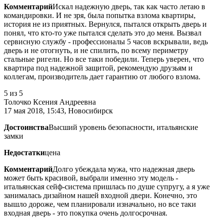
Комментарий
Искал надежную дверь, так как часто летаю в
командировки. И не зря, была попытка взлома квартиры,
история не из приятных. Вернулся, пытался открыть дверь и
понял, что кто-то уже пытался сделать это до меня. Вызвал
сервисную службу - профессионалы 5 часов вскрывали, ведь
дверь и не отогнуть, и не спилить, по всему периметру
стальные ригели. Но все таки победили. Теперь уверен, что
квартира под надежной защитой, рекомендую друзьям и
коллегам, производитель дает гарантию от любого взлома.
5
из 5
Толочко Ксения Андреевна
17 мая 2018, 15:43, Новосибирск
Достоинства
Высший уровень безопасности, итальянские
замки
Недостатки
цена
Комментарий
Долго убеждала мужа, что надежная дверь
может быть красивой, выбрали именно эту модель -
итальянская сейф-система пришлась по душе супругу, а я уже
занималась дизайном нашей входной двери. Конечно, это
вышло дороже, чем планировали изначально, но все таки
входная дверь - это покупка очень долгосрочная.