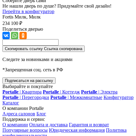
Соберите дверь сами
Не нашли дверь по душе? Придумайте свой дизайн!
Перейти в конфигуратор
Fortis
Милк, Милк
234 100 ₽
Поделиться дверью
Скопировать ссылку
Ссылка скопирована
Следите за новинками и акциями
*Запрещенная соц. сеть в РФ
Подписаться на рассылку
Выбирайте и покупайте
Portalle
|
Квартира
Portalle
|
Коттедж
Portalle
|
Электра
Portalle
|
Перегородки
Portalle
|
Межкомнатные
Конфигуратор
Каталог
О компании Portalle
Адреса салонов
Блог
Поддержка и сервис
О компании
Оплата и доставка
Гарантия и возврат
Популярные вопросы
Юридическая информация
Политика
конфиденциальности