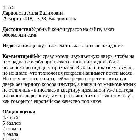
4
из 5
Ларионова Алла Вадимовна
29 марта 2018, 13:28, Владивосток
Достоинства
Удобный конфигуратор на сайте, заказ
оформляли сами
Недостатки
оценку снижаем только за долгое ожидание
Комментарий
Мы сразу хотели двухцветную дверь, чтобы на
площадке не особо привлекала внимание, а дома была
белоснежной под цвет прихожей. Выбрали покраску в эмаль,
но не знали, что технология покраски занимает почти месяц.
Но покупка того стоила, сейчас редко встретишь входную
дверь без черного короба изнутри, а нашу и от межкомнатных
не отличишь - вписалась в квартиру идеально и уже полгода
ни одного нарекания, замки работают тихо и “как по маслу”,
как говорится европейское качество под ключ.
Общая оценка
4.7
из 5
5 баллов
2 отзыва
4 балла
1 отзыв