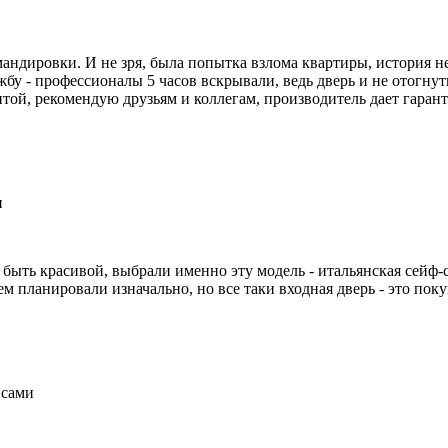
мандировки. И не зря, была попытка взлома квартиры, история не
жбу - профессионалы 5 часов вскрывали, ведь дверь и не отогнут
итой, рекомендую друзьям и коллегам, производитель дает гаран
и
быть красивой, выбрали именно эту модель - итальянская сейф-с
 планировали изначально, но все таки входная дверь - это поку
 сами