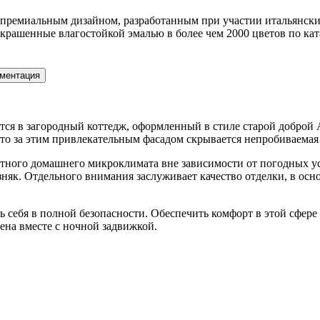
 премиальным дизайном, разработанным при участии итальянских
рашенные влагостойкой эмалью в более чем 2000 цветов по ка
ментация
ишется в загородный коттедж, оформленный в стиле старой добро
то за этим привлекательным фасадом скрывается непробиваемая 
ного домашнего микроклимата вне зависимости от погодных усл
як. Отдельного внимания заслуживает качество отделки, в ос
ть себя в полной безопасности. Обеспечить комфорт в этой сфер
щена вместе с ночной задвижкой.