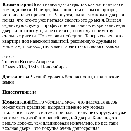
Комментарий
Искал надежную дверь, так как часто летаю в
командировки. И не зря, была попытка взлома квартиры,
история не из приятных. Вернулся, пытался открыть дверь и
понял, что кто-то уже пытался сделать это до меня. Вызвал
сервисную службу - профессионалы 5 часов вскрывали, ведь
дверь и не отогнуть, и не спилить, по всему периметру
стальные ригели. Но все таки победили. Теперь уверен, что
квартира под надежной защитой, рекомендую друзьям и
коллегам, производитель дает гарантию от любого взлома.
5
из 5
Толочко Ксения Андреевна
17 мая 2018, 15:43, Новосибирск
Достоинства
Высший уровень безопасности, итальянские
замки
Недостатки
цена
Комментарий
Долго убеждала мужа, что надежная дверь
может быть красивой, выбрали именно эту модель -
итальянская сейф-система пришлась по душе супругу, а я уже
занималась дизайном нашей входной двери. Конечно, это
вышло дороже, чем планировали изначально, но все таки
входная дверь - это покупка очень долгосрочная.