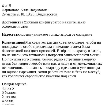
4
из 5
Ларионова Алла Вадимовна
29 марта 2018, 13:28, Владивосток
Достоинства
Удобный конфигуратор на сайте, заказ
оформляли сами
Недостатки
оценку снижаем только за долгое ожидание
Комментарий
Мы сразу хотели двухцветную дверь, чтобы на
площадке не особо привлекала внимание, а дома была
белоснежной под цвет прихожей. Выбрали покраску в эмаль,
но не знали, что технология покраски занимает почти месяц.
Но покупка того стоила, сейчас редко встретишь входную
дверь без черного короба изнутри, а нашу и от межкомнатных
не отличишь - вписалась в квартиру идеально и уже полгода
ни одного нарекания, замки работают тихо и “как по маслу”,
как говорится европейское качество под ключ.
Общая оценка
4.7
из 5
5 баллов
2 отзыва
4 балла