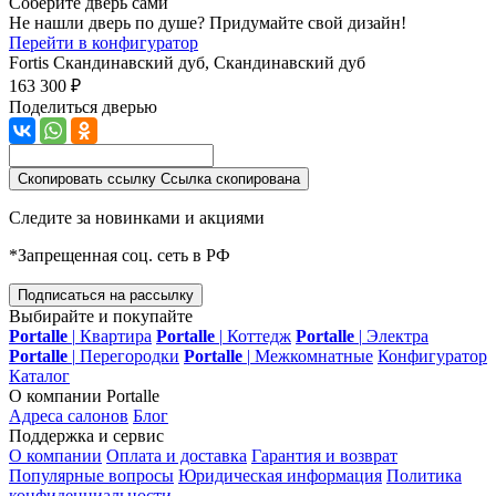
Соберите дверь сами
Не нашли дверь по душе? Придумайте свой дизайн!
Перейти в конфигуратор
Fortis
Скандинавский дуб, Скандинавский дуб
163 300 ₽
Поделиться дверью
Скопировать ссылку
Ссылка скопирована
Следите за новинками и акциями
*Запрещенная соц. сеть в РФ
Подписаться на рассылку
Выбирайте и покупайте
Portalle
|
Квартира
Portalle
|
Коттедж
Portalle
|
Электра
Portalle
|
Перегородки
Portalle
|
Межкомнатные
Конфигуратор
Каталог
О компании Portalle
Адреса салонов
Блог
Поддержка и сервис
О компании
Оплата и доставка
Гарантия и возврат
Популярные вопросы
Юридическая информация
Политика
конфиденциальности