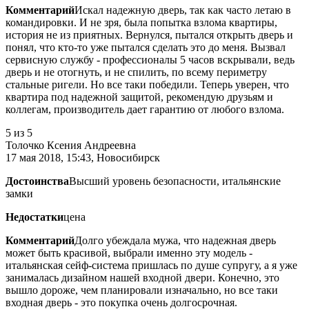
Комментарий
Искал надежную дверь, так как часто летаю в
командировки. И не зря, была попытка взлома квартиры,
история не из приятных. Вернулся, пытался открыть дверь и
понял, что кто-то уже пытался сделать это до меня. Вызвал
сервисную службу - профессионалы 5 часов вскрывали, ведь
дверь и не отогнуть, и не спилить, по всему периметру
стальные ригели. Но все таки победили. Теперь уверен, что
квартира под надежной защитой, рекомендую друзьям и
коллегам, производитель дает гарантию от любого взлома.
5
из 5
Толочко Ксения Андреевна
17 мая 2018, 15:43, Новосибирск
Достоинства
Высший уровень безопасности, итальянские
замки
Недостатки
цена
Комментарий
Долго убеждала мужа, что надежная дверь
может быть красивой, выбрали именно эту модель -
итальянская сейф-система пришлась по душе супругу, а я уже
занималась дизайном нашей входной двери. Конечно, это
вышло дороже, чем планировали изначально, но все таки
входная дверь - это покупка очень долгосрочная.