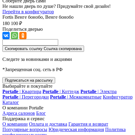
Соберите дверь сами
Не нашли дверь по душе? Придумайте свой дизайн!
Перейти в конфигуратор
Fortis
Венге бонобо, Венге бонобо
180 100 ₽
Поделиться дверью
Скопировать ссылку
Ссылка скопирована
Следите за новинками и акциями
*Запрещенная соц. сеть в РФ
Подписаться на рассылку
Выбирайте и покупайте
Portalle
|
Квартира
Portalle
|
Коттедж
Portalle
|
Электра
Portalle
|
Перегородки
Portalle
|
Межкомнатные
Конфигуратор
Каталог
О компании Portalle
Адреса салонов
Блог
Поддержка и сервис
О компании
Оплата и доставка
Гарантия и возврат
Популярные вопросы
Юридическая информация
Политика
конфиденциальности