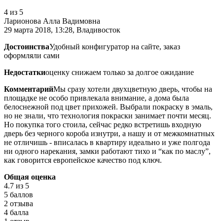
4
из 5
Ларионова Алла Вадимовна
29 марта 2018, 13:28, Владивосток
Достоинства
Удобный конфигуратор на сайте, заказ
оформляли сами
Недостатки
оценку снижаем только за долгое ожидание
Комментарий
Мы сразу хотели двухцветную дверь, чтобы на
площадке не особо привлекала внимание, а дома была
белоснежной под цвет прихожей. Выбрали покраску в эмаль,
но не знали, что технология покраски занимает почти месяц.
Но покупка того стоила, сейчас редко встретишь входную
дверь без черного короба изнутри, а нашу и от межкомнатных
не отличишь - вписалась в квартиру идеально и уже полгода
ни одного нарекания, замки работают тихо и “как по маслу”,
как говорится европейское качество под ключ.
Общая оценка
4.7
из 5
5 баллов
2 отзыва
4 балла