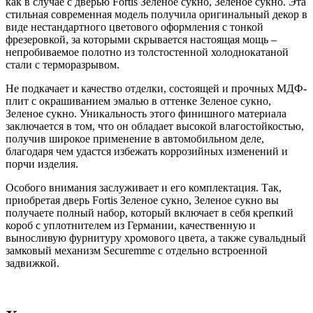
как в случае с дверью Fortis Зеленое сукно, Зеленое сукно. Эта
стильная современная модель получила оригинальный декор в
виде нестандартного цветового оформления с тонкой
фрезеровкой, за которыми скрывается настоящая мощь –
непробиваемое полотно из толстостенной холоднокатаной
стали с терморазрывом.
Не подкачает и качество отделки, состоящей и прочных МДФ-
плит с окрашиванием эмалью в оттенке Зеленое сукно,
Зеленое сукно. Уникальность этого финишного материала
заключается в том, что он обладает высокой влагостойкостью,
получив широкое применение в автомобильном деле,
благодаря чем удастся избежать коррозийных изменений и
порчи изделия.
Особого внимания заслуживает и его комплектация. Так,
приобретая дверь Fortis Зеленое сукно, Зеленое сукно вы
получаете полный набор, который включает в себя крепкий
короб с уплотнителем из Германии, качественную и
выносливую фурнитуру хромового цвета, а также сувальдный
замковый механизм Securemme с отдельно встроенной
задвижкой.