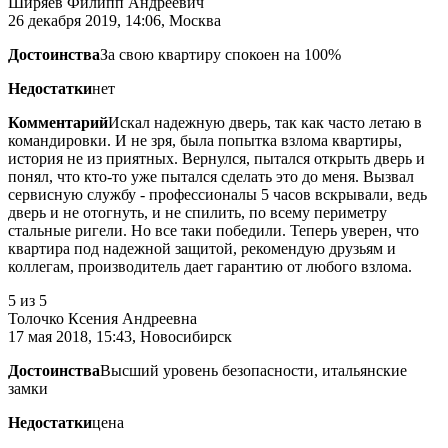
Ширяев Филипп Андреевич
26 декабря 2019, 14:06, Москва
Достоинства
За свою квартиру спокоен на 100%
Недостатки
нет
Комментарий
Искал надежную дверь, так как часто летаю в
командировки. И не зря, была попытка взлома квартиры,
история не из приятных. Вернулся, пытался открыть дверь и
понял, что кто-то уже пытался сделать это до меня. Вызвал
сервисную службу - профессионалы 5 часов вскрывали, ведь
дверь и не отогнуть, и не спилить, по всему периметру
стальные ригели. Но все таки победили. Теперь уверен, что
квартира под надежной защитой, рекомендую друзьям и
коллегам, производитель дает гарантию от любого взлома.
5
из 5
Толочко Ксения Андреевна
17 мая 2018, 15:43, Новосибирск
Достоинства
Высший уровень безопасности, итальянские
замки
Недостатки
цена