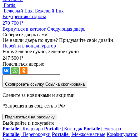
Fortis
Бежевый Lux, Бежевый Lux
Внутренняя сторона
270 700 ₽
Вернуться в каталог
Следующая дверь
Соберите дверь сами
Не нашли дверь по душе? Придумайте свой дизайн!
Перейти в конфигуратор
Fortis
Зеленое сукно, Зеленое сукно
247 500 ₽
Поделиться дверью
Скопировать ссылку
Ссылка скопирована
Следите за новинками и акциями
*Запрещенная соц. сеть в РФ
Подписаться на рассылку
Выбирайте и покупайте
Portalle
|
Квартира
Portalle
|
Коттедж
Portalle
|
Электра
Portalle
|
Перегородки
Portalle
|
Межкомнатные
Конфигуратор
Каталог