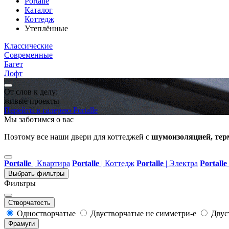
Portalle
Каталог
Коттедж
Утеплённые
Классические
Современные
Багет
Лофт
От слов к делу:
живые проекты
Перейти в галерею Portalle
Мы заботимся о вас
Поэтому все наши двери для коттеджей с
шумоизоляцией, те
Portalle
|
Квартира
Portalle
|
Коттедж
Portalle
|
Электра
Portalle
Выбрать фильтры
Фильтры
Створчатость
Одностворчатые
Двустворчатые не симметри-е
Двус
Фрамуги