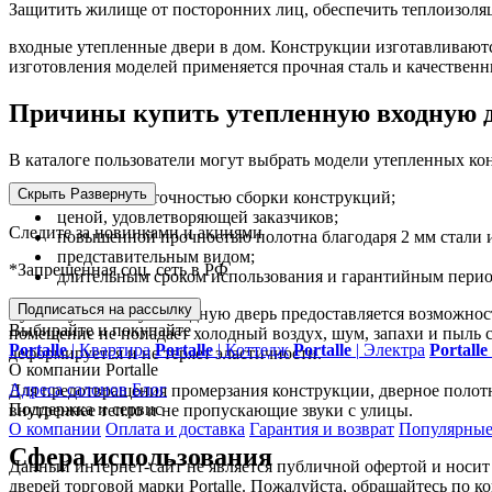
Защитить жилище от посторонних лиц, обеспечить теплоизоля
входные утепленные двери в дом. Конструкции изготавливаютс
изготовления моделей применяется прочная сталь и качестве
Причины купить утепленную входную 
В каталоге пользователи могут выбрать модели утепленных к
Скрыть
Развернуть
качеством и точностью сборки конструкций;
ценой, удовлетворяющей заказчиков;
Следите за новинками и акциями
повышенной прочностью полотна благодаря 2 мм стали
представительным видом;
*Запрещенная соц. сеть в РФ
длительным сроком использования и гарантийным период
Подписаться на рассылку
Купить утепленную входную дверь предоставляется возможност
Выбирайте и покупайте
помещение не попадает холодный воздух, шум, запахи и пыль 
Portalle
|
Квартира
Portalle
|
Коттедж
Portalle
|
Электра
Portalle
деформируется и не теряет эластичности.
О компании Portalle
Адреса салонов
Блог
Для предотвращения промерзания конструкции, дверное полот
Поддержка и сервис
внутреннее тепло и не пропускающие звуки с улицы.
О компании
Оплата и доставка
Гарантия и возврат
Популярные
Сфера использования
Данный интернет-сайт не является публичной офертой и носи
дверей торговой марки Portalle. Пожалуйста, обращайтесь по 