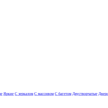
ые
Яркие
С зеркалом
С массивом
С багетом
Двустворчатые
Двери