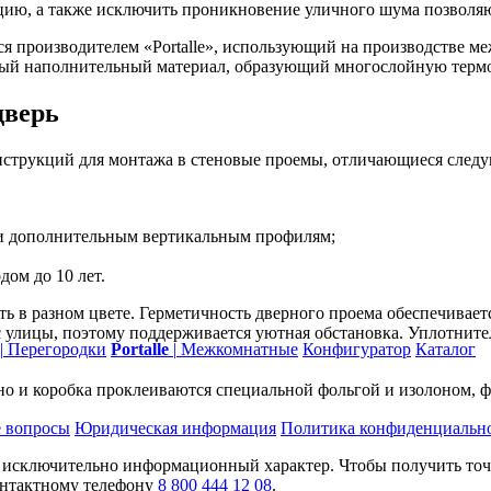
цию, а также исключить проникновение уличного шума позволя
я производителем «Portalle», использующий на производстве ме
нный наполнительный материал, образующий многослойную терм
дверь
онструкций для монтажа в стеновые проемы, отличающиеся сле
 и дополнительным вертикальным профилям;
ом до 10 лет.
ь в разном цвете. Герметичность дверного проема обеспечивае
с улицы, поэтому поддерживается уютная обстановка. Уплотните
|
Перегородки
Portalle
|
Межкомнатные
Конфигуратор
Каталог
но и коробка проклеиваются специальной фольгой и изолоном,
 вопросы
Юридическая информация
Политика конфиденциальн
т исключительно информационный характер. Чтобы получить то
контактному телефону
8 800 444 12 08
.