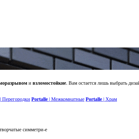
рморазрывом
и
взломостойкие
. Вам остается лишь выбрать диза
|
Перегородки
Portalle
|
Межкомнатные
Portalle
|
Храм
творчатые симметри-е