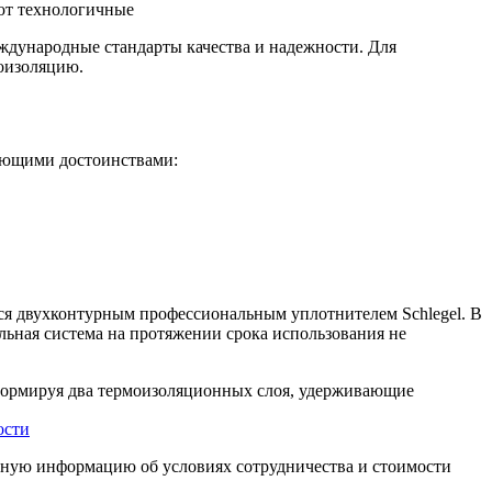
ют технологичные
ждународные стандарты качества и надежности. Для
оизоляцию.
дующими достоинствами:
тся двухконтурным профессиональным уплотнителем Schlegel. В
льная система на протяжении срока использования не
 формируя два термоизоляционных слоя, удерживающие
ости
чную информацию об условиях сотрудничества и стоимости