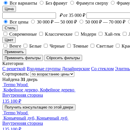
Все варианты
Без фрамуг
Фрамуги сверху
Фраму
Цена
₽
от 35 000 ₽
Все цены
30 000 ₽ — 50 000 ₽
50 000 ₽ — 70 000 ₽
Стиль
Современные
Классические
Модерн
Хай-тек
Цвет
Венге
Белые
Черные
Темные
Светлые
Кра
Применить
Применить фильтры
Сбросить фильтры
Категории
С решеткой
Входные группы
Дизайнерские
Со стеклом
Элитн
Сортировать:
Найдена
31
дверь
Termo Wood
Кофейное дерево, Кофейное дерево
Внутренняя сторона
135 100 ₽
Получить консультацию по этой двери
Termo Wood
Коньячный дуб, Коньячный дуб
Внутренняя сторона
135 100 ₽