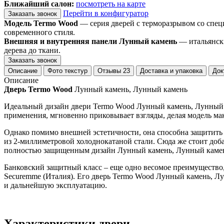
Ближайший салон:
посмотреть на карте
Перейти в конфигуратор
Заказать звонок
Модель Termo Wood
— серия дверей с терморазрывом со спец
современного стиля.
Внешняя и внутренняя панели Лунный камень
— итальянски
дерева до ткани.
Заказать звонок
Описание
Фото текстур
Отзывы
23
Доставка и упаковка
Док
Описание
Дверь Termo Wood
Лунный камень, Лунный камень
Идеальный дизайн двери Termo Wood Лунный камень, Лунный к
применения, мгновенно приковывает взгляды, делая модель ма
Однако помимо внешней эстетичности, она способна защитить 
из 2-миллиметровой холоднокатаной стали. Сюда же стоит до
полностью защищенным дизайн Лунный камень, Лунный каме
Банковский защитный класс – еще одно весомое преимущество
Securemme (Италия). Его дверь Termo Wood Лунный камень, Л
и дальнейшую эксплуатацию.
Характеристики двери