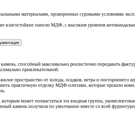
иальными материалами, проверенных суровыми условиями экспл
е влагостойкие панели МДФ, с высоким уровнем антивандально
ументация
амень, способный максимально реалистично передавать фактуру
ксимально привлекательной.
жилое пространство от холода, осадков, ветра и постороннего 
бавить практичную отделку МДФ-плитами, которые прошли компл
нь.
, которым может похвастаться эта входная группа, укомплекто
унный камень получила по умолчанию вместе со всей фурнитуро