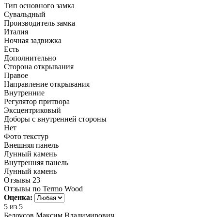
Тип основного замка
Сувальдный
Производитель замка
Италия
Ночная задвижка
Есть
Дополнительно
Сторона открывания
Правое
Направление открывания
Внутренние
Регулятор притвора
Эксцентриковый
Доборы с внутренней стороны
Нет
Фото текстур
Внешняя панель
Лунный камень
Внутренняя панель
Лунный камень
Отзывы
23
Отзывы по Termo Wood
Оценка:
5
из 5
Белоусов Максим Владимирович