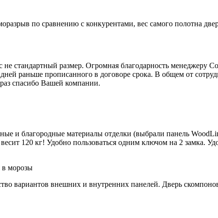
моразрыв по сравнению с конкурентами, вес самого полотна две
юс не стандартный размер. Огромная благодарность менеджеру С
 дней раньше прописанного в договоре срока. В общем от сотру
 раз спасибо Вашей компании.
йные и благородные материалы отделки (выбрали панель WoodLin
весит 120 кг! Удобно пользоваться одним ключом на 2 замка. Удо
 в морозы
тво вариантов внешних и внутренних панелей. Дверь скомпонова