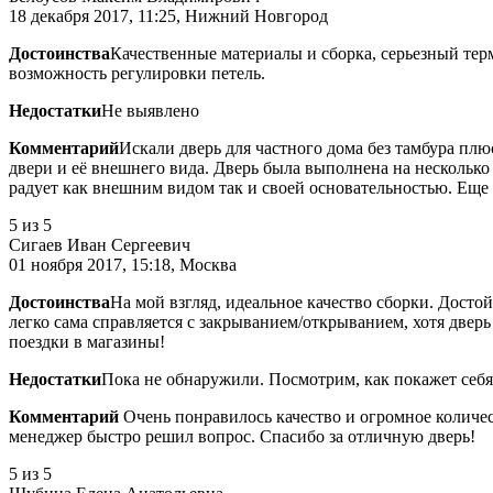
18 декабря 2017, 11:25, Нижний Новгород
Достоинства
Качественные материалы и сборка, серьезный тер
возможность регулировки петель.
Недостатки
Не выявлено
Комментарий
Искали дверь для частного дома без тамбура пл
двери и её внешнего вида. Дверь была выполнена на несколько
радует как внешним видом так и своей основательностью. Еще
5
из 5
Сигаев Иван Сергеевич
01 ноября 2017, 15:18, Москва
Достоинства
На мой взгляд, идеальное качество сборки. Досто
легко сама справляется с закрыванием/открыванием, хотя дверь 
поездки в магазины!
Недостатки
Пока не обнаружили. Посмотрим, как покажет себя
Комментарий
Очень понравилось качество и огромное количес
менеджер быстро решил вопрос. Спасибо за отличную дверь!
5
из 5