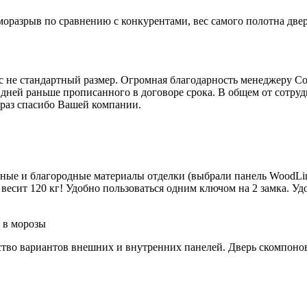
моразрыв по сравнению с конкурентами, вес самого полотна две
юс не стандартный размер. Огромная благодарность менеджеру С
 дней раньше прописанного в договоре срока. В общем от сотру
 раз спасибо Вашей компании.
йные и благородные материалы отделки (выбрали панель WoodLin
весит 120 кг! Удобно пользоваться одним ключом на 2 замка. Удо
 в морозы
тво вариантов внешних и внутренних панелей. Дверь скомпонова