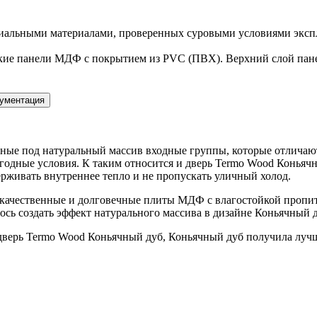
иальными материалами, проверенных суровыми условиями экспл
ие панели МДФ с покрытием из PVC (ПВХ). Верхний слой панел
ументация
ные под натуральный массив входные группы, которые отличают
годные условия. К таким относится и дверь Termo Wood Коньяч
рживать внутреннее тепло и не пропускать уличный холод.
качественные и долговечные плиты МДФ с влагостойкой пропитк
ось создать эффект натурального массива в дизайне Коньячный 
у дверь Termo Wood Коньячный дуб, Коньячный дуб получила лу