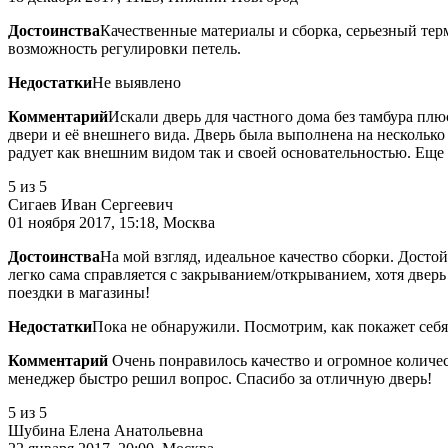
Достоинства
Качественные материалы и сборка, серьезный тер
возможность регулировки петель.
Недостатки
Не выявлено
Комментарий
Искали дверь для частного дома без тамбура пл
двери и её внешнего вида. Дверь была выполнена на несколько
радует как внешним видом так и своей основательностью. Еще
5
из 5
Сигаев Иван Сергеевич
01 ноября 2017, 15:18, Москва
Достоинства
На мой взгляд, идеальное качество сборки. Досто
легко сама справляется с закрыванием/открыванием, хотя дверь 
поездки в магазины!
Недостатки
Пока не обнаружили. Посмотрим, как покажет себя
Комментарий
Очень понравилось качество и огромное количес
менеджер быстро решил вопрос. Спасибо за отличную дверь!
5
из 5
Шубина Елена Анатольевна