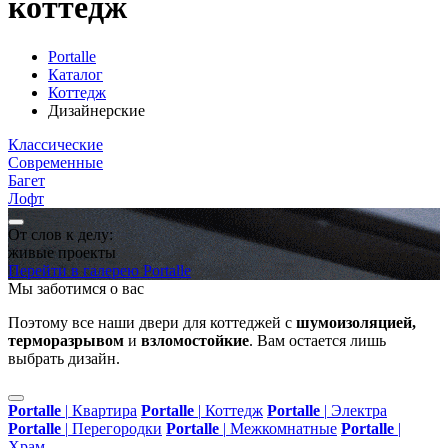
коттедж
Portalle
Каталог
Коттедж
Дизайнерские
Классические
Современные
Багет
Лофт
От слов к делу:
живые проекты
Перейти в галерею Portalle
Мы заботимся о вас
Поэтому все наши двери для коттеджей с
шумоизоляцией,
терморазрывом
и
взломостойкие
. Вам остается лишь
выбрать дизайн.
Portalle
|
Квартира
Portalle
|
Коттедж
Portalle
|
Электра
Portalle
|
Перегородки
Portalle
|
Межкомнатные
Portalle
|
Храм