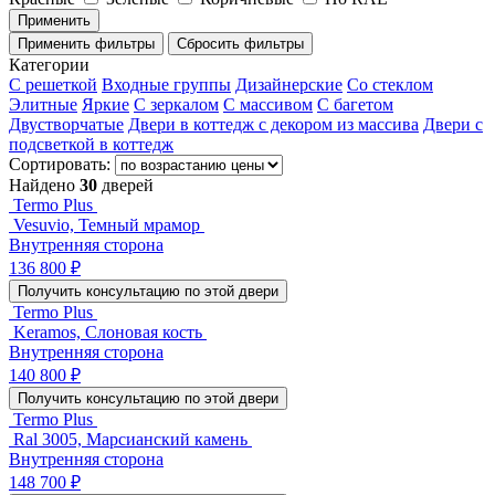
Применить
Применить фильтры
Сбросить фильтры
Категории
С решеткой
Входные группы
Дизайнерские
Со стеклом
Элитные
Яркие
С зеркалом
С массивом
С багетом
Двустворчатые
Двери в коттедж с декором из массива
Двери с
подсветкой в коттедж
Сортировать:
Найдено
30
дверей
Termo Plus
Vesuvio, Темный мрамор
Внутренняя сторона
136 800 ₽
Получить консультацию по этой двери
Termo Plus
Keramos, Слоновая кость
Внутренняя сторона
140 800 ₽
Получить консультацию по этой двери
Termo Plus
Ral 3005, Марсианский камень
Внутренняя сторона
148 700 ₽