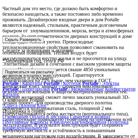
Частный дом это место, где должно быть комфортно и
безопасно находиться, а также постоянно либо временно
проживать. Дизайнерские входные двери в дом Portalle
являются надежный, стильным, практичным долговечным
барьером от злоумышленников, мороза, ветра и атмосферных
осадков. За счет герметичности дверных конструкций в доме
Скрыть
Развернуть
всегда будет тепло и уютно. Превосходные
теплоизоляционные свойствам позволяют сэкономить на
Следите за новинками и акциями
отоплении помещения. Теплый воздух будет
аккумулироваться внутри жилья и не просочится на улицу.
*Запрещенная соц. сеть в РФ
Элегантный дизайн в сочетании с высоким уровнем защиты
жилья. На выбор предлагается свыше 4850 уникальных
Подписаться на рассылку
дизайнов входных конструкций. Гарантируется
Выбирайте и покупайте
шумоизоляция на 25% выше, чем указанно в ГОСТ.
Portalle
|
Квартира
Portalle
|
Коттедж
Portalle
|
Электра
Банковский класс защиты – гарантия максимальной
Portalle
|
Перегородки
Portalle
|
Межкомнатные
Конфигуратор
безопасности жильцов и защиты материальных ценностей.
Каталог
Каждый желающий сможет лично заказать уникальный 3D-
О компании Portalle
дизайн проект. Для производства дверного полотна
Адреса салонов
Блог
применяется холоднокатаная сталь, толщиной 2 мм.
Поддержка и сервис
Предусматриваются ребра жесткости (вертикального типа),
О компании
Оплата и доставка
Гарантия и возврат
гарантирующие правильную геометрию на протяжении всей
Популярные вопросы
Юридическая информация
Политика
эксплуатации. В результате конструкция будет сохранять
конфиденциальности
требуемую жесткость и устойчивость к повышенным
механическим нагрузкам или воздействиям. В зависимости от