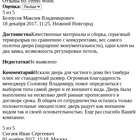
Отзывы по Termo Wood
Оценка:
5
из 5
Белоусов Максим Владимирович
18 декабря 2017, 11:25, Нижний Новгород
Достоинства
Качественные материалы и сборка, серьезный
терморазрыв по сравнению с конкурентами, вес самого
полотна двери (ощущение монументальности), один ключ на
два замка, возможность регулировки петель.
Недостатки
Не выявлено
Комментарий
Искали дверь для частного дома без тамбура
плюс не стандартный размер. Огромная благодарность
менеджеру Соловову Владимиру, помог определиться с
выбором типа самой двери и её внешнего вида. Дверь была
выполнена на несколько дней раньше прописанного в
договоре срока. В общем от сотрудничества остались только
положительные эмоции плюс дверь радует как внешним
видом так и своей основательностью. Еще раз спасибо Вашей
компании.
5
из 5
Сигаев Иван Сергеевич
01 ноября 2017, 15:18, Москва