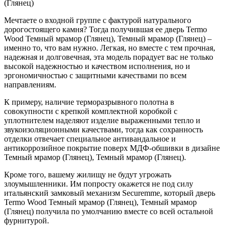
(Глянец)
Мечтаете о входной группе с фактурой натурального
дорогостоящего камня? Тогда получившая ее дверь Termo
Wood Темный мрамор (Глянец), Темный мрамор (Глянец) –
именно то, что вам нужно. Легкая, но вместе с тем прочная,
надежная и долговечная, эта модель порадует вас не только
высокой надежностью и качеством исполнения, но и
эргономичностью с защитными качествами по всем
направлениям.
К примеру, наличие терморазрывного полотна в
совокупности с крепкой комплектной коробкой с
уплотнителем наделяют изделие выраженными тепло и
звукоизоляционными качествами, тогда как сохранность
отделки отвечает специальное антивандальное и
антикоррозийное покрытие поверх МДФ-обшивки в дизайне
Темный мрамор (Глянец), Темный мрамор (Глянец).
Кроме того, вашему жилищу не будут угрожать
злоумышленники. Им попросту окажется не под силу
итальянский замковый механизм Securemme, который дверь
Termo Wood Темный мрамор (Глянец), Темный мрамор
(Глянец) получила по умолчанию вместе со всей остальной
фурнитурой.