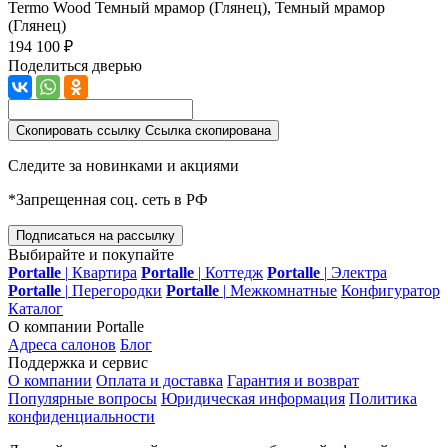
Termo Wood
Темный мрамор (Глянец), Темный мрамор
(Глянец)
194 100 ₽
Поделиться дверью
Скопировать ссылку
Ссылка скопирована
Следите за новинками и акциями
*Запрещенная соц. сеть в РФ
Подписаться на рассылку
Выбирайте и покупайте
Portalle
|
Квартира
Portalle
|
Коттедж
Portalle
|
Электра
Portalle
|
Перегородки
Portalle
|
Межкомнатные
Конфигуратор
Каталог
О компании Portalle
Адреса салонов
Блог
Поддержка и сервис
О компании
Оплата и доставка
Гарантия и возврат
Популярные вопросы
Юридическая информация
Политика
конфиденциальности