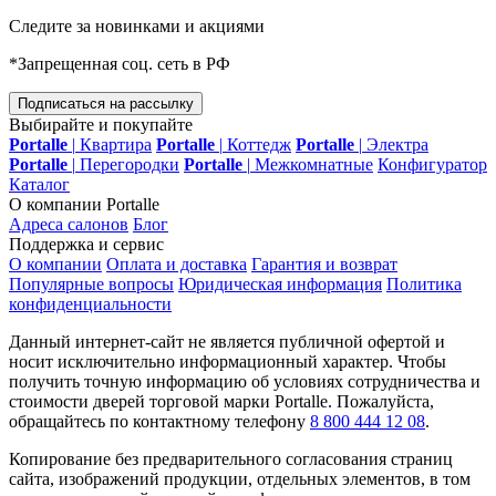
Следите за новинками и акциями
*Запрещенная соц. сеть в РФ
Подписаться на рассылку
Выбирайте и покупайте
Portalle
|
Квартира
Portalle
|
Коттедж
Portalle
|
Электра
Portalle
|
Перегородки
Portalle
|
Межкомнатные
Конфигуратор
Каталог
О компании Portalle
Адреса салонов
Блог
Поддержка и сервис
О компании
Оплата и доставка
Гарантия и возврат
Популярные вопросы
Юридическая информация
Политика
конфиденциальности
Данный интернет-сайт не является публичной офертой и
носит исключительно информационный характер. Чтобы
получить точную информацию об условиях сотрудничества и
стоимости дверей торговой марки Portalle. Пожалуйста,
обращайтесь по контактному телефону
8 800 444 12 08
.
Копирование без предварительного согласования страниц
сайта, изображений продукции, отдельных элементов, в том