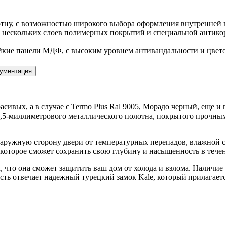
отну, с возможностью широкого выбора оформления внутренней 
 нескольких слоев полимерных покрытий и специальной антикор
кие панели МДФ, с высоким уровнем антивандальности и цветос
ументация
асивых, а в случае с Termo Plus Ral 9005, Морадо черный, еще 
1,5-миллиметрового металлического полотна, покрытого прочны
аружную сторону двери от температурных перепадов, влажной с
, которое сможет сохранить свою глубину и насыщенность в тече
, что она сможет защитить ваш дом от холода и взлома. Наличие
сть отвечает надежный турецкий замок Kale, который прилагаетс