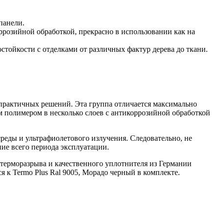
панели.
розийной обработкой, прекрасно в использовании как на
тойкости с отделками от различных фактур дерева до ткани.
и практичных решений. Эта группа отличается максимально
м полимером в несколько слоев с антикоррозийной обработкой
реды и ультрафиолетового излучения. Следовательно, не
ние всего периода эксплуатации.
 терморазрыва и качественного уплотнителя из Германии
я к Termo Plus Ral 9005, Морадо черный в комплекте.