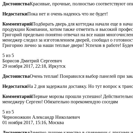
Достоинства
Красивые, прочные, полностью соответствуют оп
Недостатки
Пока нет и очень надеюсь что не будет!
Комментарий
Подбирать дверь для коттеджа начали еще в нач
продукции Компании, хотим также отметить и высокий професс
Григорий предельно понятно отвечал на все наши многочислен
менеджер следил за изготовлением дверей, сообщал о готовнос
Григорию лично за наши теплые двери! Успехов в работе! Буде
5
из 5
Борисов Дмитрий Сергеевич
29 ноября 2017, 22:18, Иркутск
Достоинства
Очень теплая! Понравился выбор панелей при зак
Недостатки
На 2 дня задержали доставку. Но тут вопрос к тран
Комментарий
Первые морозы прошли успешно! Действительно о
менеджеру Сергею! Обязательно порекомендую соседям
5
из 5
Черноножкин Александр Николаевич
01 ноября 2017, 15:16, Москва
Достоинства
Заметно лучшее качество в сравнении с другими 