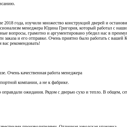
исанию.
але 2018 года, изучили множество конструкций дверей и останов
ионализм менеджера Юдина Григория, который работал с нашим з
ные вопросы, грамотно и аргументировано убедил нас в преимущ
ти заказа и его отправке. Очень приятно было работать с вашей
м вас рекомендовать!
азе. Очень качественная работа менеджера
спортной компании, а не к фабрике.
правдали ожидания. Рядом с дверью сухо и тепло. В общем, се
известными производителями. Отличная заводская упаковка.