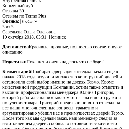
Внутренняя панель
Коньячный дуб
Отзывы
39
Отзывы по Termo Plus
Оценка:
5
из 5
Савельева Ольга Олеговна
10 октября 2018, 03:31, Ногинск
Достоинства
Красивые, прочные, полностью соответствуют
описанию.
Недостатки
Пока нет и очень надеюсь что не будет!
Комментарий
Подбирать дверь для коттеджа начали еще в
начале 2018 года, изучили множество конструкций дверей и
остановили свой выбор именно на дверях Термо. Кроме
качественной продукции Компании, хотим также отметить и
высокий профессионализм менеджера Юдина Григория,
который работал с нашим заказом от начала и до отгрузки и
получения товара. Григорий предельно понятно отвечал на
все наши многочисленные вопросы, грамотно и
аргументировано убедил нас в преимуществах дверей Термо.
После того как мы сделали заказ, наш менеджер следил за
изготовлением дверей, сообщал о готовности заказа и его
отправке. Очень приятно было работать с вашей Компанией,