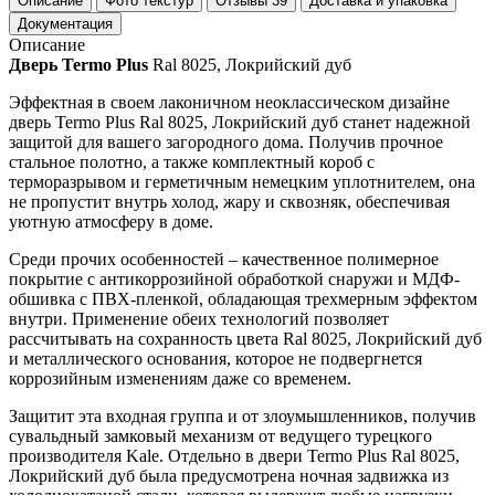
Описание
Фото текстур
Отзывы
39
Доставка и упаковка
Документация
Описание
Дверь Termo Plus
Ral 8025, Локрийский дуб
Эффектная в своем лаконичном неоклассическом дизайне
дверь Termo Plus Ral 8025, Локрийский дуб станет надежной
защитой для вашего загородного дома. Получив прочное
стальное полотно, а также комплектный короб с
терморазрывом и герметичным немецким уплотнителем, она
не пропустит внутрь холод, жару и сквозняк, обеспечивая
уютную атмосферу в доме.
Среди прочих особенностей – качественное полимерное
покрытие с антикоррозийной обработкой снаружи и МДФ-
обшивка с ПВХ-пленкой, обладающая трехмерным эффектом
внутри. Применение обеих технологий позволяет
рассчитывать на сохранность цвета Ral 8025, Локрийский дуб
и металлического основания, которое не подвергнется
коррозийным изменениям даже со временем.
Защитит эта входная группа и от злоумышленников, получив
сувальдный замковый механизм от ведущего турецкого
производителя Kale. Отдельно в двери Termo Plus Ral 8025,
Локрийский дуб была предусмотрена ночная задвижка из