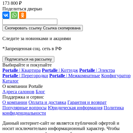
173 800 ₽
Поделиться дверью
Скопировать ссылку
Ссылка скопирована
Следите за новинками и акциями
*Запрещенная соц. сеть в РФ
Подписаться на рассылку
Выбирайте и покупайте
Portalle
|
Квартира
Portalle
|
Коттедж
Portalle
|
Электра
Portalle
|
Перегородки
Portalle
|
Межкомнатные
Конфигуратор
Каталог
О компании Portalle
Адреса салонов
Блог
Поддержка и сервис
О компании
Оплата и доставка
Гарантия и возврат
Популярные вопросы
Юридическая информация
Политика
конфиденциальности
Данный интернет-сайт не является публичной офертой и
носит исключительно информационный характер. Чтобы