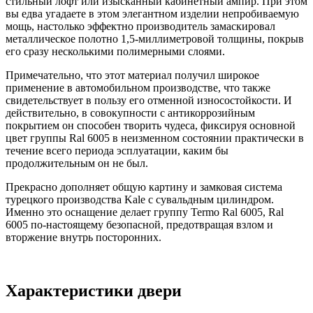
стильный лофт или изысканный кабинетный ампир. При этом
вы едва угадаете в этом элегантном изделии непробиваемую
мощь, настолько эффектно производитель замаскировал
металлическое полотно 1,5-миллиметровой толщины, покрыв
его сразу несколькими полимерными слоями.
Примечательно, что этот материал получил широкое
применение в автомобильном производстве, что также
свидетельствует в пользу его отменной износостойкости. И
действительно, в совокупности с антикоррозийным
покрытием он способен творить чудеса, фиксируя основной
цвет группы Ral 6005 в неизменном состоянии практически в
течение всего периода эсплуатации, каким бы
продолжительным он не был.
Прекрасно дополняет общую картину и замковая система
турецкого производства Kale с сувальдным цилиндром.
Именно это оснащение делает группу Termo Ral 6005, Ral
6005 по-настоящему безопасной, предотвращая взлом и
вторжение внутрь посторонних.
Характеристики двери