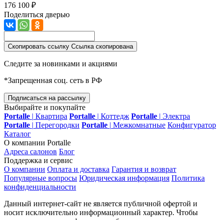
176 100 ₽
Поделиться дверью
Скопировать ссылку
Ссылка скопирована
Следите за новинками и акциями
*Запрещенная соц. сеть в РФ
Подписаться на рассылку
Выбирайте и покупайте
Portalle
|
Квартира
Portalle
|
Коттедж
Portalle
|
Электра
Portalle
|
Перегородки
Portalle
|
Межкомнатные
Конфигуратор
Каталог
О компании Portalle
Адреса салонов
Блог
Поддержка и сервис
О компании
Оплата и доставка
Гарантия и возврат
Популярные вопросы
Юридическая информация
Политика
конфиденциальности
Данный интернет-сайт не является публичной офертой и
носит исключительно информационный характер. Чтобы