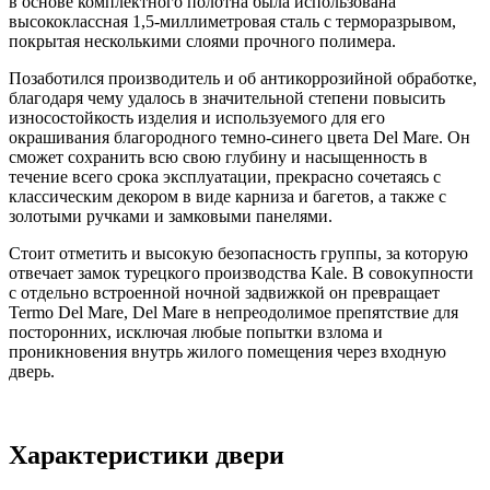
в основе комплектного полотна была использована
высококлассная 1,5-миллиметровая сталь с терморазрывом,
покрытая несколькими слоями прочного полимера.
Позаботился производитель и об антикоррозийной обработке,
благодаря чему удалось в значительной степени повысить
износостойкость изделия и используемого для его
окрашивания благородного темно-синего цвета Del Mare. Он
сможет сохранить всю свою глубину и насыщенность в
течение всего срока эксплуатации, прекрасно сочетаясь с
классическим декором в виде карниза и багетов, а также с
золотыми ручками и замковыми панелями.
Стоит отметить и высокую безопасность группы, за которую
отвечает замок турецкого производства Kale. В совокупности
с отдельно встроенной ночной задвижкой он превращает
Termo Del Mare, Del Mare в непреодолимое препятствие для
посторонних, исключая любые попытки взлома и
проникновения внутрь жилого помещения через входную
дверь.
Характеристики двери