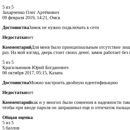
5
из 5
Захарченко Олег Артёмович
09 февраля 2019, 14:21, Омск
Достоинства
Замок не нужно подключать к сети
Недостатки
нет
Комментарий
Для меня было принципиальным отсутствие лишни
раз. На мой взгляд, дверь стоит своих денег, замок работает без
5
из 5
Красильников Юрий Богданович
06 октября 2017, 05:15, Казань
Достоинства
Можно настроить двойную идентификацию
Недостатки
нет
Комментарий
как и у многих были сомнения в надежности тако
чтобы при вводе пароля он запрашивал еще и отпечаток пальца.
Общая оценка
5
из 5
5 баллов