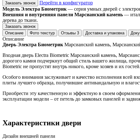
Перейти в конфигуратор
Заказать звонок
Модель Электра Биометрик
— серия умных дверей с электро
Внешняя и внутренняя панели Марсианский камень
— италь
дерева до ткани.
Заказать звонок
Описание
Фото текстур
Отзывы
3
Доставка и упаковка
Доку
Описание
Дверь Электра Биометрик
Марсианский камень, Марсиански
Входная дверь Electra Biometric Марсианский камень, Марсиа
дорогого камня подчеркнут общий стиль вашего жилища, прочн
Biometric не пропустят внутрь никого, кроме хозяев и их гостей
Особого внимания заслуживает и качество исполнения всей вх
плиты лучшего образца, получившие антивандальную и влагос
Приобрести эту качественную и эффектную в своем оформлении
эксплуатации модели – от петель до замковых панелей и задви
Характеристики двери
Дизайн внешней панели