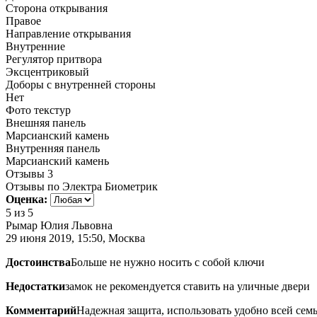
Сторона открывания
Правое
Направление открывания
Внутренние
Регулятор притвора
Эксцентриковый
Доборы с внутренней стороны
Нет
Фото текстур
Внешняя панель
Марсианский камень
Внутренняя панель
Марсианский камень
Отзывы
3
Отзывы по Электра Биометрик
Оценка:
5
из 5
Рымар Юлия Львовна
29 июня 2019, 15:50, Москва
Достоинства
Больше не нужно носить с собой ключи
Недостатки
замок не рекомендуется ставить на уличные двери
Комментарий
Надежная защита, использовать удобно всей сем