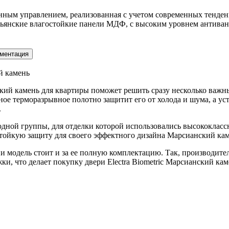
нным управлением, реализованная с учетом современных тенде
янские влагостойкие панели МДФ, с высоким уровнем антиванд
ментация
й камень
нский камень для квартиры поможет решить сразу несколько важ
ое терморазрывное полотно защитит его от холода и шума, а у
.
одной группы, для отделки которой использовались высококлас
тойкую защиту для своего эффектного дизайна Марсианский кам
 модель стоит и за ее полную комплектацию. Так, производител
жки, что делает покупку двери Electra Biometric Марсианский к