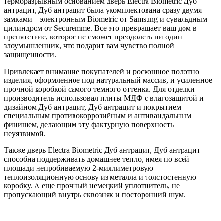
терморазрывным основанием дверь Electra Biometric Дуб
антрацит, Дуб антрацит была укомплектована сразу двумя
замками – электронным Biometric от Samsung и сувальдным
цилиндром от Securemme. Все это превращает ваш дом в
препятствие, которое не сможет преодолеть ни один
злоумышленник, что подарит вам чувство полной
защищенности.
Привлекает внимание покупателей и роскошное полотно
изделия, оформленное под натуральный массив, и усиленное
прочной коробкой самого темного оттенка. Для отделки
производитель использовал плиты МДФ с влагозащитой и
дизайном Дуб антрацит, Дуб антрацит и покрытием
специальным противокоррозийным и антивандальным
финишем, делающим эту фактурную поверхность
неуязвимой.
Также дверь Electra Biometric Дуб антрацит, Дуб антрацит
способна поддерживать домашнее тепло, имея по всей
площади непробиваемую 2-миллиметровую
теплоизоляционную основу из металла и толстостенную
коробку. А еще прочный немецкий уплотнитель, не
пропускающий внутрь сквозняк и посторонний шум.