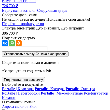
Внутренняя сторона
726 700 ₽
Вернуться в каталог
Следующая дверь
Соберите дверь сами
Не нашли дверь по душе? Придумайте свой дизайн!
Перейти в конфигуратор
Электра Биометрик
Дуб антрацит, Дуб антрацит
306 700 ₽
Поделиться дверью
Скопировать ссылку
Ссылка скопирована
Следите за новинками и акциями
*Запрещенная соц. сеть в РФ
Подписаться на рассылку
Выбирайте и покупайте
Portalle
|
Квартира
Portalle
|
Коттедж
Portalle
|
Электра
Portalle
|
Перегородки
Portalle
|
Межкомнатные
Конфигуратор
Каталог
О компании Portalle
Адреса салонов
Блог