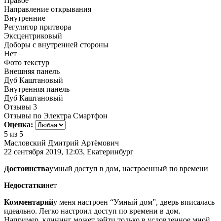
Правое
Направление открывания
Внутренние
Регулятор притвора
Эксцентриковый
Доборы с внутренней стороны
Нет
Фото текстур
Внешняя панель
Дуб Каштановый
Внутренняя панель
Дуб Каштановый
Отзывы
3
Отзывы по Электра Смартфон
Оценка:
5
из 5
Масловский Дмитрий Артёмович
22 сентября 2019, 12:03, Екатеринбург
Достоинства
умный доступ в дом, настроенный по времени
Недостатки
нет
Комментарий
у меня настроен “Умный дом”, дверь вписалась
идеально. Легко настроил доступ по времени в дом.
Например, клининг может зайти только в условленное мной