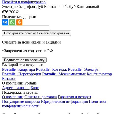
Перейти в конфигуратор
Электра Смартфон
Дуб Каштановый, Дуб Каштановый
676 200 ₽
Поделиться дверью
Скопировать ссылку
Ссылка скопирована
Следите за новинками и акциями
*Запрещенная соц. сеть в РФ
Подписаться на рассылку
Выбирайте и покупайте
Portalle
|
Квартира
Portalle
|
Коттедж
Portalle
|
Электра
Portalle
|
Перегородки
Portalle
|
Межкомнатные
Конфигуратор
Каталог
О компании Portalle
Адреса салонов
Блог
Поддержка и сервис
О компании
Оплата и доставка
Гарантия и возврат
Популярные вопросы
Юридическая информация
Политика
конфиденциальности