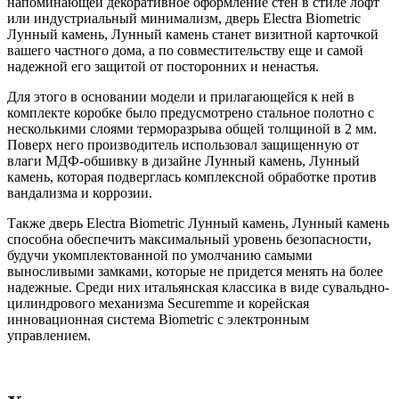
напоминающей декоративное оформление стен в стиле лофт
или индустриальный минимализм, дверь Electra Biometric
Лунный камень, Лунный камень станет визитной карточкой
вашего частного дома, а по совместительству еще и самой
надежной его защитой от посторонних и ненастья.
Для этого в основании модели и прилагающейся к ней в
комплекте коробке было предусмотрено стальное полотно с
несколькими слоями терморазрыва общей толщиной в 2 мм.
Поверх него производитель использовал защищенную от
влаги МДФ-обшивку в дизайне Лунный камень, Лунный
камень, которая подверглась комплексной обработке против
вандализма и коррозии.
Также дверь Electra Biometric Лунный камень, Лунный камень
способна обеспечить максимальный уровень безопасности,
будучи укомплектованной по умолчанию самыми
выносливыми замками, которые не придется менять на более
надежные. Среди них итальянская классика в виде сувальдно-
цилиндрового механизма Securemme и корейская
инновационная система Biometric с электронным
управлением.