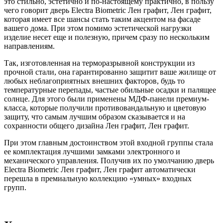
это стильно, эстетично и по-настоящему практично, в пользу
чего говорит дверь Electra Biometric Лен графит, Лен графит,
которая имеет все шансы стать таким акцентом на фасаде
вашего дома. При этом помимо эстетической нагрузки
изделие несет еще и полезную, причем сразу по нескольким
направлениям.
Так, изготовленная на терморазрывной конструкции из
прочной стали, она гарантированно защитит ваше жилище от
любых неблагоприятных внешних факторов, будь то
температурные перепады, частые обильные осадки и палящее
солнце. Для этого были применены МДФ-панели премиум-
класса, которые получили противовандальную и цветовую
защиту, что самым лучшим образом сказывается и на
сохранности общего дизайна Лен графит, Лен графит.
При этом главным достоинством этой входной группы стала
ее комплектация лучшими замками электронного и
механического управления. Получив их по умолчанию дверь
Electra Biometric Лен графит, Лен графит автоматически
перешла в премиальную коллекцию «умных» входных
групп.