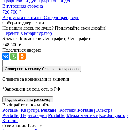
Графитовый дуб, Графитовый дуб
Внутренняя сторона
726 700 ₽
Вернуться в каталог
Следующая дверь
Соберите дверь сами
Не нашли дверь по душе? Придумайте свой дизайн!
Перейти в конфигуратор
Электра Биометрик
Лен графит, Лен графит
248 500 ₽
Поделиться дверью
Скопировать ссылку
Ссылка скопирована
Следите за новинками и акциями
*Запрещенная соц. сеть в РФ
Подписаться на рассылку
Выбирайте и покупайте
Portalle
|
Квартира
Portalle
|
Коттедж
Portalle
|
Электра
Portalle
|
Перегородки
Portalle
|
Межкомнатные
Конфигуратор
Каталог
О компании Portalle