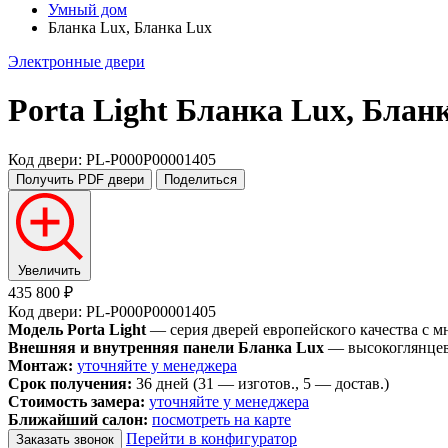
Умный дом
Бланка Lux, Бланка Lux
Электронные двери
Porta Light
Бланка Lux, Блан
Код двери: PL-P000P00001405
Получить PDF
двери
Поделиться
Увеличить
435 800 ₽
Код двери: PL-P000P00001405
Модель Porta Light
— серия дверей европейского качества с 
Внешняя и внутренняя панели Бланка Lux
— высокоглянцевы
Монтаж:
уточняйте у менеджера
Срок получения:
36 дней (31 — изготов., 5 — достав.)
Стоимость замера:
уточняйте у менеджера
Ближайший салон:
посмотреть на карте
Перейти в конфигуратор
Заказать звонок