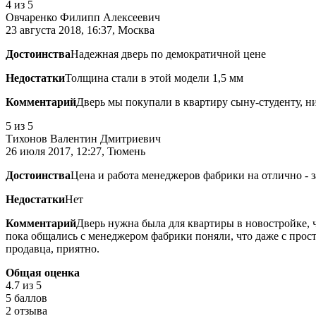
4
из 5
Овчаренко Филипп Алексеевич
23 августа 2018, 16:37, Москва
Достоинства
Надежная дверь по демократичной цене
Недостатки
Толщина стали в этой модели 1,5 мм
Комментарий
Дверь мы покупали в квартиру сыну-студенту, ни
5
из 5
Тихонов Валентин Дмитриевич
26 июля 2017, 12:27, Тюмень
Достоинства
Цена и работа менеджеров фабрики на отлично - 
Недостатки
Нет
Комментарий
Дверь нужна была для квартиры в новостройке, 
пока общались с менеджером фабрики поняли, что даже с прост
продавца, приятно.
Общая оценка
4.7
из 5
5 баллов
2 отзыва