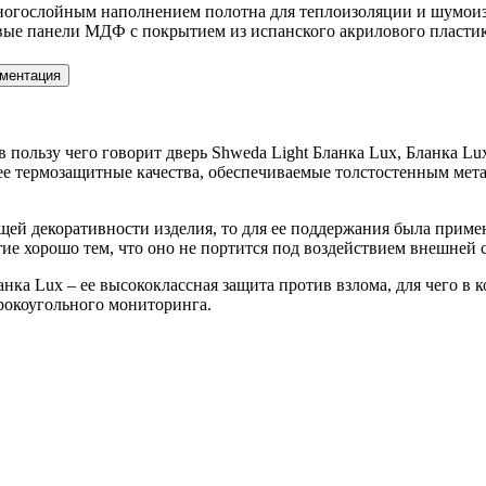
многослойным наполнением полотна для теплоизоляции и шумои
е панели МДФ с покрытием из испанского акрилового пластика
ментация
 в пользу чего говорит дверь Shweda Light Бланка Lux, Бланка 
 ее термозащитные качества, обеспечиваемые толстостенным ме
общей декоративности изделия, то для ее поддержания была при
 хорошо тем, что оно не портится под воздействием внешней с
нка Lux – ее высококлассная защита против взлома, для чего в
широкоугольного мониторинга.