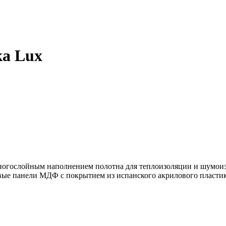
ка Lux
многослойным наполнением полотна для теплоизоляции и шумои
е панели МДФ с покрытием из испанского акрилового пластика