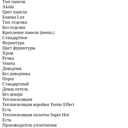
Тип панели
Akrila
Цвет панели
Бланка Lux
Тип отделки
Без отделки
Крепление панели (внеш.)
Стандартное
Фурнитура
Цвет фурнитуры
Хром
Ручка
Venera
Доводчик
Без доводчика
Порог
Стандартный
Декор петель
Без декора
Теплоизоляция
Теплоизоляция коробки Termo Effect
Есть
Теплоизоляция полотна Super Нot
Есть
Производитель уплотнения