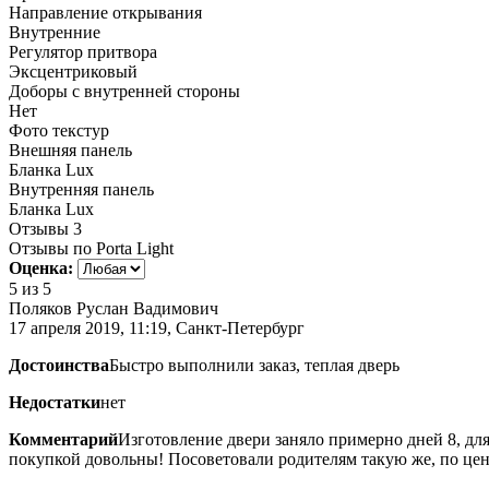
Направление открывания
Внутренние
Регулятор притвора
Эксцентриковый
Доборы с внутренней стороны
Нет
Фото текстур
Внешняя панель
Бланка Lux
Внутренняя панель
Бланка Lux
Отзывы
3
Отзывы по Porta Light
Оценка:
5
из 5
Поляков Руслан Вадимович
17 апреля 2019, 11:19, Санкт-Петербург
Достоинства
Быстро выполнили заказ, теплая дверь
Недостатки
нет
Комментарий
Изготовление двери заняло примерно дней 8, для
покупкой довольны! Посоветовали родителям такую же, по цен