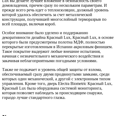
Lux вы делаете лучшее вложение в безопасность своего
домовладения, причем сразу по нескольким параметрам. И
прежде всего речь идет о теплоизоляции, должный уровень
которой удалось обеспечить за счет металлической
конструкции, получившей многослойный терморазрыв по
всей площади, включая короб.
Особое внимание было уделено и поддержанию
декоративности дизайна Красный Lux, Красный Lux, в основе
которого были предусмотрены полотна МДФ, полностью
перекрытые изготовленным в Испании акриловым финишем.
Такое покрытие выдержит любые внешние испытания,
начиная с незначительного механического воздействия и
закачивая неблагоприятными погодными условиями.
Также не подкачает и уровень общей защиты от взлома,
обеспечиваемый сразу двумя продвинутыми замками, среди
которых один механический, а другой с электронным типом
управления. Кроме того, дверь Electra Biometric Красный Lux,
Красный Lux была оборудована системой мониторинга,
которая позволяет наблюдать за происходящим снаружи,
гораздо лучше стандартного глазка.