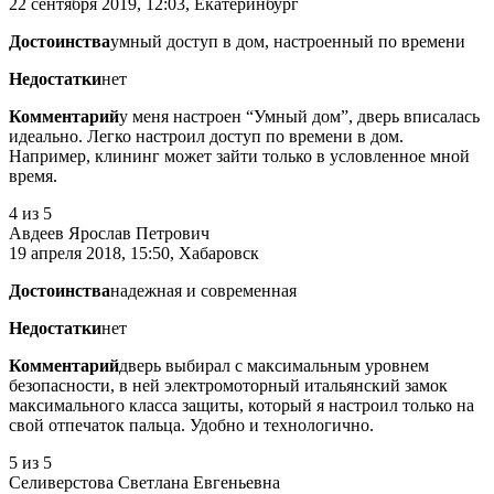
22 сентября 2019, 12:03, Екатеринбург
Достоинства
умный доступ в дом, настроенный по времени
Недостатки
нет
Комментарий
у меня настроен “Умный дом”, дверь вписалась
идеально. Легко настроил доступ по времени в дом.
Например, клининг может зайти только в условленное мной
время.
4
из 5
Авдеев Ярослав Петрович
19 апреля 2018, 15:50, Хабаровск
Достоинства
надежная и современная
Недостатки
нет
Комментарий
дверь выбирал с максимальным уровнем
безопасности, в ней электромоторный итальянский замок
максимального класса защиты, который я настроил только на
свой отпечаток пальца. Удобно и технологично.
5
из 5
Селиверстова Светлана Евгеньевна