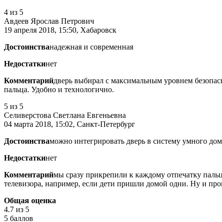
4
из 5
Авдеев Ярослав Петрович
19 апреля 2018, 15:50, Хабаровск
Достоинства
надежная и современная
Недостатки
нет
Комментарий
дверь выбирал с максимальным уровнем безопасн
пальца. Удобно и технологично.
5
из 5
Селиверстова Светлана Евгеньевна
04 марта 2018, 15:02, Санкт-Петербург
Достоинства
можно интегрировать дверь в систему умного дом
Недостатки
нет
Комментарий
мы сразу прикрепили к каждому отпечатку пальц
телевизора, например, если дети пришли домой одни. Ну и проп
Общая оценка
4.7
из 5
5 баллов