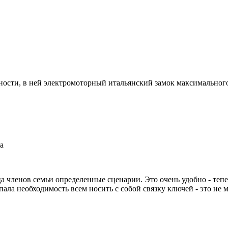
ости, в ней электромоторный итальянский замок максимального 
а
а членов семьи определенные сценарии. Это очень удобно - теп
ала необходимость всем носить с собой связку ключей - это не м