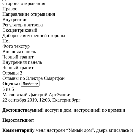
Сторона открывания
Правое
Направление открывания
Внутренние
Регулятор притвора
Эксцентриковый
Доборы с внутренней стороны
Нет
Фото текстур
Внешняя панель
Черный гранит
Внутренняя панель
Черный гранит
Отзывы
3
Отзывы по Электра Смартфон
Оценка:
5
из 5
Масловский Дмитрий Артёмович
22 сентября 2019, 12:03, Екатеринбург
Достоинства
умный доступ в дом, настроенный по времени
Недостатки
нет
Комментарий
у меня настроен “Умный дом”, дверь вписалась и