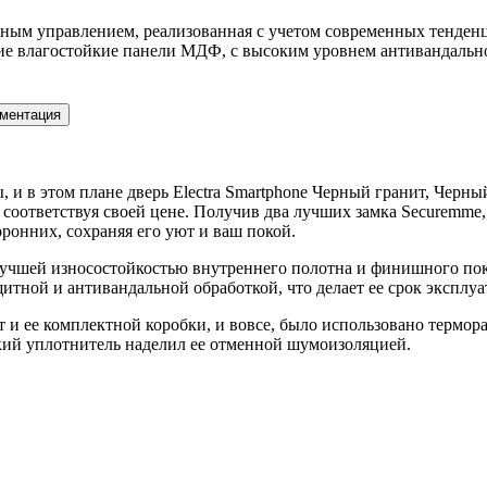
ным управлением, реализованная с учетом современных тенден
е влагостойкие панели МДФ, с высоким уровнем антивандальнос
ментация
 и в этом плане дверь Electra Smartphone Черный гранит, Черн
е соответствуя своей цене. Получив два лучших замка Securemme
ронних, сохраняя его уют и ваш покой.
учшей износостойкостью внутреннего полотна и финишного пок
тной и антивандальной обработкой, что делает ее срок эксплу
т и ее комплектной коробки, и вовсе, было использовано термор
цкий уплотнитель наделил ее отменной шумоизоляцией.