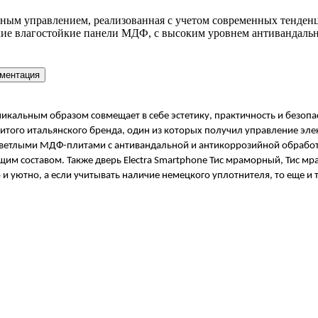
ным управлением, реализованная с учетом современных тенден
е влагостойкие панели МДФ, с высоким уровнем антивандально
ментация
икальным образом совмещает в себе эстетику, практичность и безопа
итого итальянского бренда, один из которых получил управление эл
светлыми МДФ-плитами с антивандальной и антикоррозийной обработ
 составом. Также дверь Electra Smartphone Тис мраморный, Тис мр
 и уютно, а если учитывать наличие немецкого уплотнителя, то еще и т