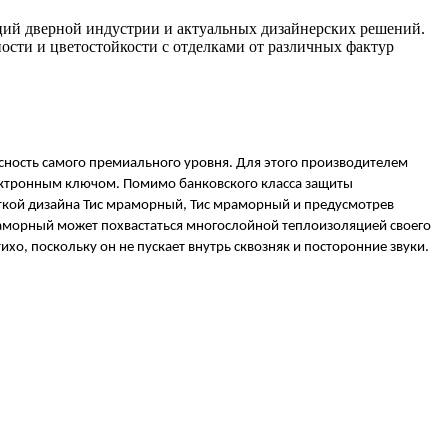
ций дверной индустрии и актуальных дизайнерских решений.
сти и цветостойкости с отделками от различных фактур
сность самого премиального уровня. Для этого производителем 
ектронным ключом. Помимо банковского класса защиты 
кой дизайна Тис мраморный, Тис мраморный и предусмотрев 
аморный может похвастаться многослойной теплоизоляцией своего 
ихо, поскольку он не пускает внутрь сквозняк и посторонние звуки. 