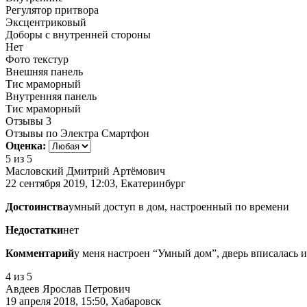
Регулятор притвора
Эксцентриковый
Доборы с внутренней стороны
Нет
Фото текстур
Внешняя панель
Тис мраморный
Внутренняя панель
Тис мраморный
Отзывы
3
Отзывы по Электра Смартфон
Оценка:
5
из 5
Масловский Дмитрий Артёмович
22 сентября 2019, 12:03, Екатеринбург
Достоинства
умный доступ в дом, настроенный по времени
Недостатки
нет
Комментарий
у меня настроен “Умный дом”, дверь вписалась и
4
из 5
Авдеев Ярослав Петрович
19 апреля 2018, 15:50, Хабаровск