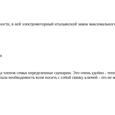
ости, в ней электромоторный итальянский замок максимального 
а
а членов семьи определенные сценарии. Это очень удобно - теп
ала необходимость всем носить с собой связку ключей - это не м