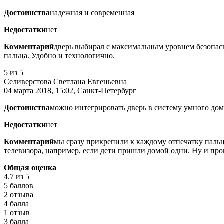
Достоинства
надежная и современная
Недостатки
нет
Комментарий
дверь выбирал с максимальным уровнем безопасн
пальца. Удобно и технологично.
5
из 5
Селиверстова Светлана Евгеньевна
04 марта 2018, 15:02, Санкт-Петербург
Достоинства
можно интегрировать дверь в систему умного дом
Недостатки
нет
Комментарий
мы сразу прикрепили к каждому отпечатку пальц
телевизора, например, если дети пришли домой одни. Ну и проп
Общая оценка
4.7
из 5
5 баллов
2 отзыва
4 балла
1 отзыв
3 балла