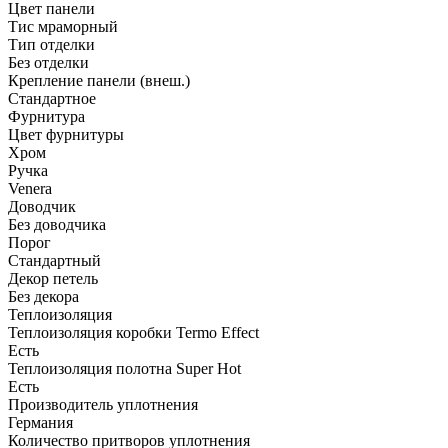
Цвет панели
Тис мраморный
Тип отделки
Без отделки
Крепление панели (внеш.)
Стандартное
Фурнитура
Цвет фурнитуры
Хром
Ручка
Venera
Доводчик
Без доводчика
Порог
Стандартный
Декор петель
Без декора
Теплоизоляция
Теплоизоляция коробки Termo Effect
Есть
Теплоизоляция полотна Super Нot
Есть
Производитель уплотнения
Германия
Количество притворов уплотнения