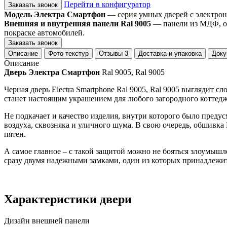
Перейти в конфигуратор
Заказать звонок
Модель Электра Смартфон
— серия умных дверей с электрон
Внешняя и внутренняя панели Ral 9005
— панели из МДФ, ок
покраске автомобилей.
Заказать звонок
Описание
Фото текстур
Отзывы
3
Доставка и упаковка
Доку
Описание
Дверь Электра Смартфон
Ral 9005, Ral 9005
Черная дверь Electra Smartphone Ral 9005, Ral 9005 выглядит
станет настоящим украшением для любого загородного коттедж
Не подкачает и качество изделия, внутри которого было пред
воздуха, сквозняка и уличного шума. В свою очередь, обшивк
пятен.
А самое главное – с такой защитой можно не бояться злоумышл
сразу двумя надежными замками, один из которых принадлежит 
Характеристики двери
Дизайн внешней панели