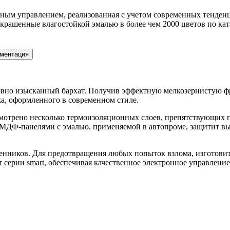
ным управлением, реализованная с учетом современных тенден
рашенные влагостойкой эмалью в более чем 2000 цветов по ка
ментация
 словно изысканный бархат. Получив эффектную мелкозернистую ф
а, оформленного в современном стиле.
усмотрено несколько термоизоляционных слоев, препятствующих
а МДФ-панелями с эмалью, применяемой в автопроме, защитит вы
енников. Для предотвращения любых попыток взлома, изготовител
серии smart, обеспечивая качественное электронное управление б