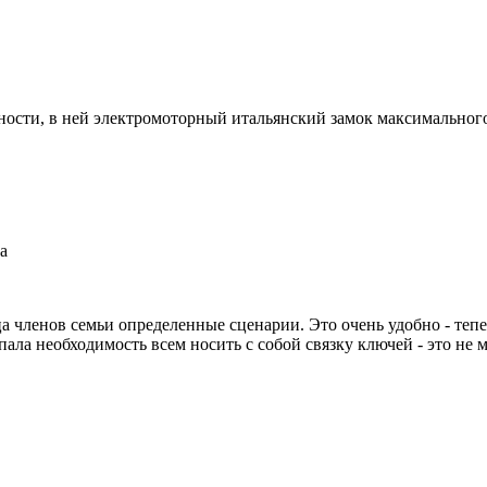
ости, в ней электромоторный итальянский замок максимального 
а
а членов семьи определенные сценарии. Это очень удобно - теп
ала необходимость всем носить с собой связку ключей - это не м