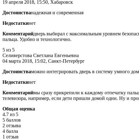
19 апреля 2018, 15:50, Хабаровск
Достоинства
надежная и современная
Недостатки
нет
Комментарий
дверь выбирал с максимальным уровнем безопасн
пальца. Удобно и технологично.
5
из 5
Селиверстова Светлана Евгеньевна
04 марта 2018, 15:02, Санкт-Петербург
Достоинства
можно интегрировать дверь в систему умного дом
Недостатки
нет
Комментарий
мы сразу прикрепили к каждому отпечатку пальц
телевизора, например, если дети пришли домой одни. Ну и проп
Общая оценка
4.7
из 5
5 баллов
2 отзыва
4 балла
1 отзыв