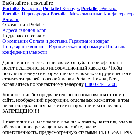
Выбирайте и покупайте
Portalle
|
Квартира
Portalle
|
Коттедж
Portalle
|
Электра
Portalle
|
Перегородки
Portalle
|
Межкомнатные
Конфигуратор
Каталог
О компании Portalle
Адреса салонов
Блог
Поддержка и сервис
О компании
Оплата и доставка
Гарантия и возврат
Популярные вопросы
Юридическая информация
Политика
конфиденциальности
Данный интернет-сайт не является публичной офертой и
носит исключительно информационный характер. Чтобы
получить точную информацию об условиях сотрудничества и
стоимости дверей торговой марки Portalle. Пожалуйста,
обращайтесь по контактному телефону
8 800 444 12 08
.
Копирование без предварительного согласования страниц
сайта, изображений продукции, отдельных элементов, в том
числе содержащейся на сайте информации и материалов,
ЗАПРЕЩЕНО!!!!
Незаконное использование товарных знаков, патентов, знаков
обслуживания, размещенных на сайте, влечет
ответственность, предусмотренную статьями 14.10 КоАП РФ,