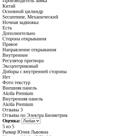
Производитель замка
Китай
Основной цилиндр
Securemme, Механический
Ночная задвижка
Есть
Дополнительно
Сторона открывания
Правое
Направление открывания
Внутренние
Регулятор притвора
Эксцентриковый
Доборы с внутренней стороны
Нет
Фото текстур
Внешняя панель
Akrila Premium
Внутренняя панель
Akrila Premium
Отзывы
3
Отзывы по Электра Биометрик
Оценка:
5
из 5
Рымар Юлия Львовна