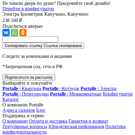
Не нашли дверь по душе? Придумайте свой дизайн!
Перейти в конфигуратор
Электра Биометрик
Капучино, Капучино
238 100 ₽
Поделиться дверью
Скопировать ссылку
Ссылка скопирована
Следите за новинками и акциями
*Запрещенная соц. сеть в РФ
Подписаться на рассылку
Выбирайте и покупайте
Portalle
|
Квартира
Portalle
|
Коттедж
Portalle
|
Электра
Portalle
|
Перегородки
Portalle
|
Межкомнатные
Конфигуратор
Каталог
О компании Portalle
Адреса салонов
Блог
Поддержка и сервис
О компании
Оплата и доставка
Гарантия и возврат
Популярные вопросы
Юридическая информация
Политика
конфиденциальности