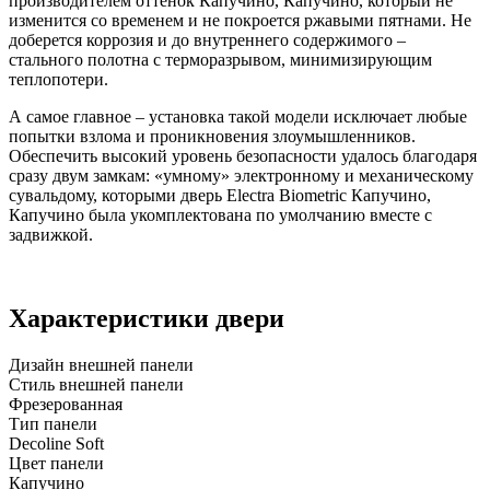
производителем оттенок Капучино, Капучино, который не
изменится со временем и не покроется ржавыми пятнами. Не
доберется коррозия и до внутреннего содержимого –
стального полотна с терморазрывом, минимизирующим
теплопотери.
А самое главное – установка такой модели исключает любые
попытки взлома и проникновения злоумышленников.
Обеспечить высокий уровень безопасности удалось благодаря
сразу двум замкам: «умному» электронному и механическому
сувальдому, которыми дверь Electra Biometric Капучино,
Капучино была укомплектована по умолчанию вместе с
задвижкой.
Характеристики двери
Дизайн внешней панели
Стиль внешней панели
Фрезерованная
Тип панели
Decoline Soft
Цвет панели
Капучино