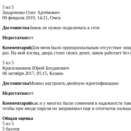
5
из 5
Захарченко Олег Артёмович
09 февраля 2019, 14:21, Омск
Достоинства
Замок не нужно подключать к сети
Недостатки
нет
Комментарий
Для меня было принципиальным отсутствие лишни
раз. На мой взгляд, дверь стоит своих денег, замок работает без
5
из 5
Красильников Юрий Богданович
06 октября 2017, 05:15, Казань
Достоинства
Можно настроить двойную идентификацию
Недостатки
нет
Комментарий
как и у многих были сомнения в надежности тако
чтобы при вводе пароля он запрашивал еще и отпечаток пальца.
Общая оценка
5
из 5
5 баллов