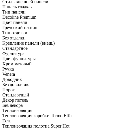
Стиль внешней панели
Панель гладкая
Тип панели
Decoline Premium
Цвет панели
Греческий платан
Тип отделки
Без отделки
Крепление панели (внеш.)
Стандартное
Фурнитура
Цвет фурнитуры
Хром матовый
Ручка
Venera
Доводчик
Без доводчика
Порог
Стандартный
Декор петель
Без декора
Теплоизоляция
Теплоизоляция коробки Termo Effect
Есть
Теплоизоляция полотна Super Нot