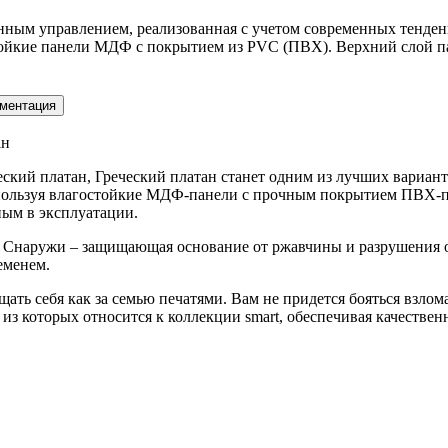
нным управлением, реализованная с учетом современных тенде
йкие панели МДФ с покрытием из PVC (ПВХ). Верхний слой пан
ментация
ан
ческий платан, Греческий платан станет одним из лучших вариант
используя влагостойкие МДФ-панели с прочным покрытием ПВХ-п
ным в эксплуатации.
. Снаружи – защищающая основание от ржавчины и разрушения об
еменем.
ть себя как за семью печатями. Вам не придется бояться взлома,
 из которых относится к коллекции smart, обеспечивая качествен