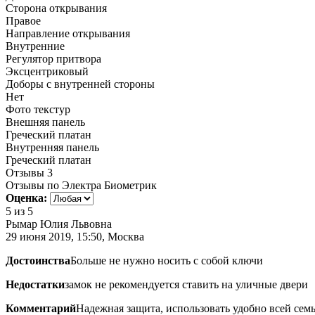
Сторона открывания
Правое
Направление открывания
Внутренние
Регулятор притвора
Эксцентриковый
Доборы с внутренней стороны
Нет
Фото текстур
Внешняя панель
Греческий платан
Внутренняя панель
Греческий платан
Отзывы
3
Отзывы по Электра Биометрик
Оценка:
5
из 5
Рымар Юлия Львовна
29 июня 2019, 15:50, Москва
Достоинства
Больше не нужно носить с собой ключи
Недостатки
замок не рекомендуется ставить на уличные двери
Комментарий
Надежная защита, использовать удобно всей сем