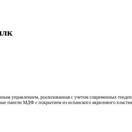
илк
нным управлением, реализованная с учетом современных тенде
е панели МДФ с покрытием из испанского акрилового пластика