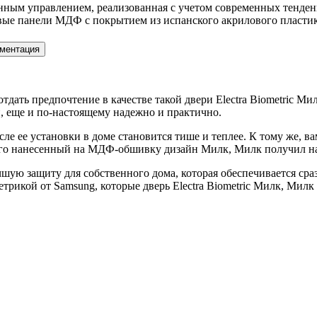
нным управлением, реализованная с учетом современных тенде
е панели МДФ с покрытием из испанского акрилового пластика
ментация
и отдать предпочтение в качестве такой двери Electra Biometric
, еще и по-настоящему надежно и практично.
сле ее установки в доме становится тише и теплее. К тому же, 
 его нанесенный на МДФ-обшивку дизайн Милк, Милк получил на
учшую защиту для собственного дома, которая обеспечивается ср
етрикой от Samsung, которые дверь Electra Biometric Милк, Ми