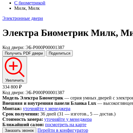
С биометрикой
Милк, Милк
Электронные двери
Электра Биометрик
Милк, М
Код двери: ЭБ-P000P00001387
Получить PDF
двери
Поделиться
Увеличить
334 800 ₽
Код двери: ЭБ-P000P00001387
Модель Электра Биометрик
— серия умных дверей с электро
Внешняя и внутренняя панели Бланка Lux
— высокоглянцевы
Монтаж:
уточняйте у менеджера
Срок получения:
36 дней (31 — изготов., 5 — достав.)
Стоимость замера:
уточняйте у менеджера
Ближайший салон:
посмотреть на карте
Перейти в конфигуратор
Заказать звонок