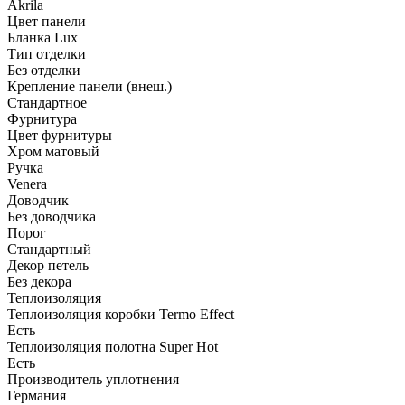
Akrila
Цвет панели
Бланка Lux
Тип отделки
Без отделки
Крепление панели (внеш.)
Стандартное
Фурнитура
Цвет фурнитуры
Хром матовый
Ручка
Venera
Доводчик
Без доводчика
Порог
Стандартный
Декор петель
Без декора
Теплоизоляция
Теплоизоляция коробки Termo Effect
Есть
Теплоизоляция полотна Super Нot
Есть
Производитель уплотнения
Германия