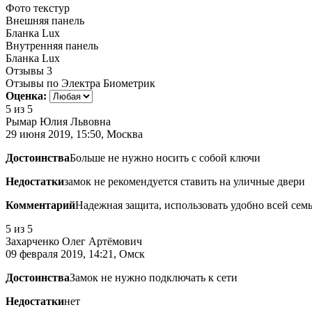
Фото текстур
Внешняя панель
Бланка Lux
Внутренняя панель
Бланка Lux
Отзывы
3
Отзывы по Электра Биометрик
Оценка:
5
из 5
Рымар Юлия Львовна
29 июня 2019, 15:50, Москва
Достоинства
Больше не нужно носить с собой ключи
Недостатки
замок не рекомендуется ставить на уличные двери
Комментарий
Надежная защита, использовать удобно всей сем
5
из 5
Захарченко Олег Артёмович
09 февраля 2019, 14:21, Омск
Достоинства
Замок не нужно подключать к сети
Недостатки
нет