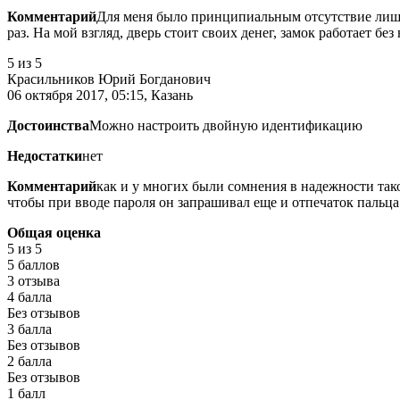
Комментарий
Для меня было принципиальным отсутствие лишни
раз. На мой взгляд, дверь стоит своих денег, замок работает без
5
из 5
Красильников Юрий Богданович
06 октября 2017, 05:15, Казань
Достоинства
Можно настроить двойную идентификацию
Недостатки
нет
Комментарий
как и у многих были сомнения в надежности тако
чтобы при вводе пароля он запрашивал еще и отпечаток пальца.
Общая оценка
5
из 5
5 баллов
3 отзыва
4 балла
Без отзывов
3 балла
Без отзывов
2 балла
Без отзывов
1 балл