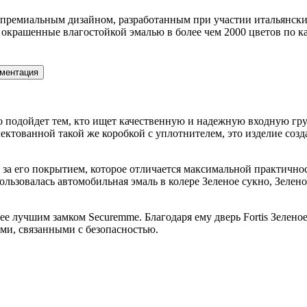
 премиальным дизайном, разработанным при участии итальянских
крашенные влагостойкой эмалью в более чем 2000 цветов по к
ментация
асно подойдет тем, кто ищет качественную и надежную входную 
ктованной такой же коробкой с уплотнителем, это изделие созд
од за его покрытием, которое отличается максимальной практич
зовалась автомобильная эмаль в колере Зеленое сукно, Зеленое
ее лучшим замком Securemme. Благодаря ему дверь Fortis Зеленое
чами, связанными с безопасностью.