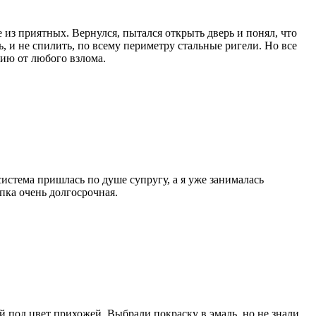
 из приятных. Вернулся, пытался открыть дверь и понял, что
ь, и не спилить, по всему периметру стальные ригели. Но все
тию от любого взлома.
истема пришлась по душе супругу, а я уже занималась
пка очень долгосрочная.
 под цвет прихожей. Выбрали покраску в эмаль, но не знали,