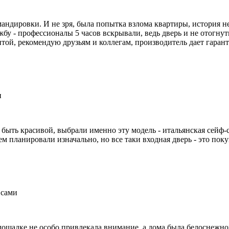
мандировки. И не зря, была попытка взлома квартиры, история не
жбу - профессионалы 5 часов вскрывали, ведь дверь и не отогнут
итой, рекомендую друзьям и коллегам, производитель дает гаран
и
быть красивой, выбрали именно эту модель - итальянская сейф-с
 планировали изначально, но все таки входная дверь - это поку
 сами
лощадке не особо привлекала внимание, а дома была белоснежной