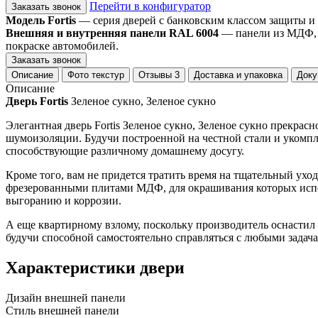
Перейти в конфигуратор
Заказать звонок
Модель Fortis
— серия дверей с банковским классом защиты и
Внешняя и внутренняя панели RAL 6004
— панели из МДФ, о
покраске автомобилей.
Заказать звонок
Описание
Фото текстур
Отзывы
3
Доставка и упаковка
Доку
Описание
Дверь Fortis
Зеленое сукно, Зеленое сукно
Элегантная дверь Fortis Зеленое сукно, Зеленое сукно прекр
шумоизоляции. Будучи построенной на честной стали и укомпле
способствующие различному домашнему досугу.
Кроме того, вам не придется тратить время на тщательный ух
фрезерованными плитами МДФ, для окрашивания которых исполь
выгоранию и коррозии.
А еще квартирному взлому, поскольку производитель оснастил 
будучи способной самостоятельно справляться с любыми зада
Характеристики двери
Дизайн внешней панели
Стиль внешней панели