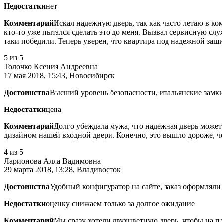
Недостатки
нет
Комментарий
Искал надежную дверь, так как часто летаю в ко
кто-то уже пытался сделать это до меня. Вызвал сервисную слу
таки победили. Теперь уверен, что квартира под надежной защ
5
из 5
Толочко Ксения Андреевна
17 мая 2018, 15:43, Новосибирск
Достоинства
Высший уровень безопасности, итальянские замк
Недостатки
цена
Комментарий
Долго убеждала мужа, что надежная дверь может 
дизайном нашей входной двери. Конечно, это вышло дороже, чем
4
из 5
Ларионова Алла Вадимовна
29 марта 2018, 13:28, Владивосток
Достоинства
Удобный конфигуратор на сайте, заказ оформляли
Недостатки
оценку снижаем только за долгое ожидание
Комментарий
Мы сразу хотели двухцветную дверь, чтобы на п