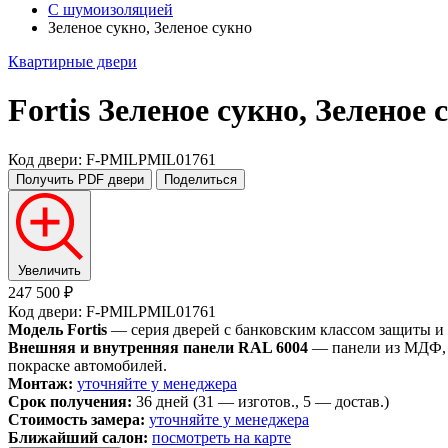
С шумоизоляцией
Зеленое сукно, Зеленое сукно
Квартирные двери
Fortis
Зеленое сукно, Зеленое 
Код двери: F-PMILPMIL01761
Получить PDF
двери
Поделиться
Увеличить
247 500 ₽
Код двери: F-PMILPMIL01761
Модель Fortis
— серия дверей с банковским классом защиты и
Внешняя и внутренняя панели RAL 6004
— панели из МДФ, о
покраске автомобилей.
Монтаж:
уточняйте у менеджера
Срок получения:
36 дней (31 — изготов., 5 — достав.)
Стоимость замера:
уточняйте у менеджера
Ближайший салон:
посмотреть на карте