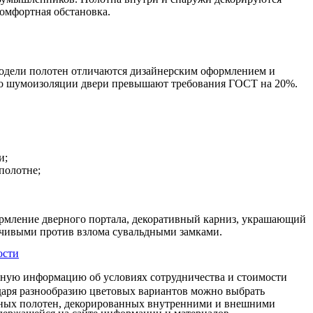
омфортная обстановка.
Модели полотен отличаются дизайнерским оформлением и
 По шумоизоляции двери превышают требования ГОСТ на 20%.
и;
полотне;
ормление дверного портала, декоративный карниз, украшающий
йчивыми против взлома сувальдными замками.
ости
чную информацию об условиях сотрудничества и стоимости
одаря разнообразию цветовых вариантов можно выбрать
ерных полотен, декорированных внутренними и внешними