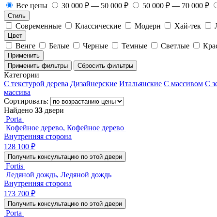
Все цены
30 000 ₽ — 50 000 ₽
50 000 ₽ — 70 000 ₽
Стиль
Современные
Классические
Модерн
Хай-тек
Цвет
Венге
Белые
Черные
Темные
Светлые
Кра
Применить
Применить фильтры
Сбросить фильтры
Категории
С текстурой дерева
Дизайнерские
Итальянские
С массивом
С з
массива
Сортировать:
Найдено
33
двери
Porta
Кофейное дерево, Кофейное дерево
Внутренняя сторона
128 100 ₽
Получить консультацию по этой двери
Fortis
Ледяной дождь, Ледяной дождь
Внутренняя сторона
173 700 ₽
Получить консультацию по этой двери
Porta