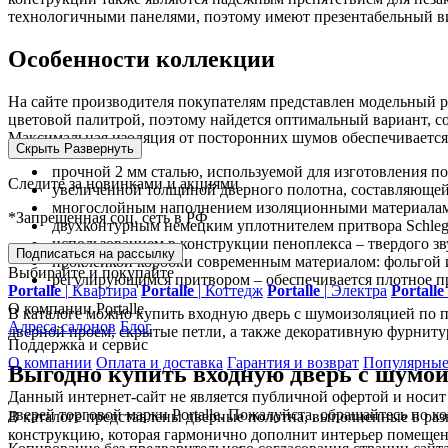
технологичными панелями, поэтому имеют презентабельный ви
Особенности коллекции
На сайте производителя покупателям представлен модельный 
цветовой палитрой, поэтому найдется оптимальный вариант,
Максимальная изоляция от посторонних шумов обеспечивается
Скрыть
Развернуть
прочной 2 мм сталью, используемой для изготовления по
Следите за новинками и акциями
увеличенной толщиной дверного полотна, составляющей
многослойным наполнением изоляционными материала
*Запрещенная соц. сеть в РФ
двухконтурным немецким уплотнителем притвора Schlege
использованием в конструкции пеноплекса – твердого з
Подписаться на рассылку
проклейкой коробки современным материалом: фольгой 
Выбирайте и покупайте
регулирующимся притвором – обеспечивается плотное пр
Portalle
|
Квартира
Portalle
|
Коттедж
Portalle
|
Электра
Portalle
О компании Portalle
В каталоге можно купить входную дверь с шумоизоляцией по 
Адреса салонов
Блог
дверной проем, скрытые петли, а также декоративную фурнит
Поддержка и сервис
О компании
Оплата и доставка
Гарантия и возврат
Популярные
Выгодно купить входную дверь с шумо
Данный интернет-сайт не является публичной офертой и носи
дверей торговой марки Portalle. Пожалуйста, обращайтесь по 
В каталоге представлены дверные полотна, выполненные в разн
конструкцию, которая гармонично дополнит интерьер помещен