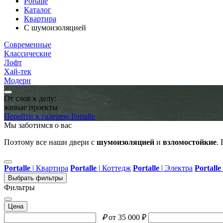
Portalle
Каталог
Квартира
С шумоизоляцией
Современные
Классические
Лофт
Хай-тек
Модерн
От слов к делу:
живые проекты
Перейти в галерею Portalle
Мы заботимся о вас
Поэтому все наши двери с
шумоизоляцией
и
взломостойкие
.
Portalle
|
Квартира
Portalle
|
Коттедж
Portalle
|
Электра
Portalle
Выбрать фильтры
Фильтры
Цена
₽
от 35 000 ₽