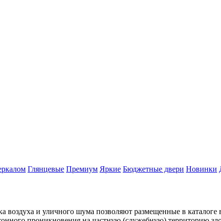
еркалом
Глянцевые
Премиум
Яркие
Бюджетные двери
Новинки
а воздуха и уличного шума позволяют размещенные в каталоге 
аконного проникновения на частную (служебную) территорию з