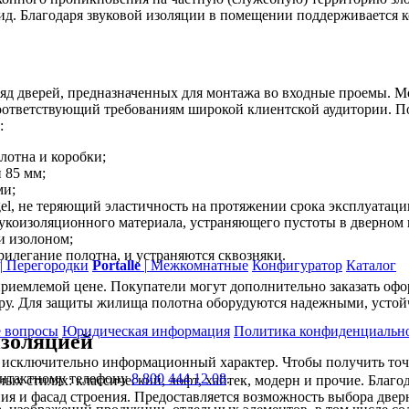
д. Благодаря звуковой изоляции в помещении поддерживается к
ряд дверей, предназначенных для монтажа во входные проемы. 
 соответствующий требованиям широкой клиентской аудитории.
:
лотна и коробки;
 85 мм;
ми;
l, не теряющий эластичность на протяжении срока эксплуатаци
вукоизоляционного материала, устраняющего пустоты в дверном 
и изолоном;
илегание полотна, и устраняются сквозняки.
|
Перегородки
Portalle
|
Межкомнатные
Конфигуратор
Каталог
приемлемой цене. Покупатели могут дополнительно заказать оф
уру. Для защиты жилища полотна оборудуются надежными, усто
 вопросы
Юридическая информация
Политика конфиденциальн
изоляцией
т исключительно информационный характер. Чтобы получить то
контактному телефону
8 800 444 12 08
.
ых стилях: классический, лофт, хайтек, модерн и прочие. Благ
ия и фасад строения. Предоставляется возможность выбора дв