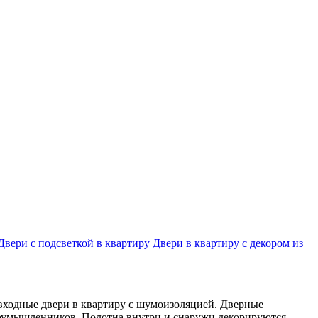
Двери с подсветкой в квартиру
Двери в квартиру с декором из
входные двери в квартиру с шумоизоляцией. Дверные
лоумышленников. Полотна внутри и снаружи декорируются