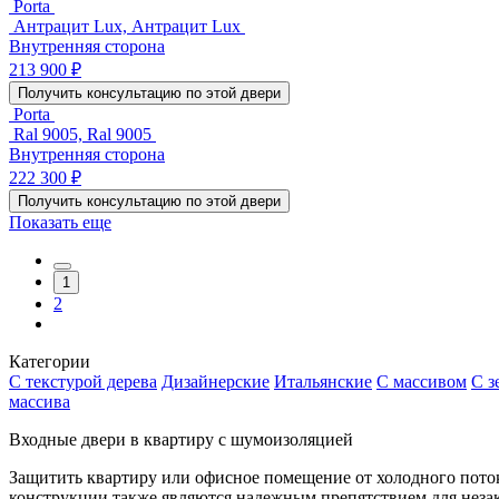
Porta
Антрацит Lux, Антрацит Lux
Внутренняя сторона
213 900 ₽
Получить консультацию по этой двери
Porta
Ral 9005, Ral 9005
Внутренняя сторона
222 300 ₽
Получить консультацию по этой двери
Показать еще
1
2
Категории
С текстурой дерева
Дизайнерские
Итальянские
С массивом
С з
массива
Входные двери в квартиру с шумоизоляцией
Защитить квартиру или офисное помещение от холодного поток
конструкции также являются надежным препятствием для нез