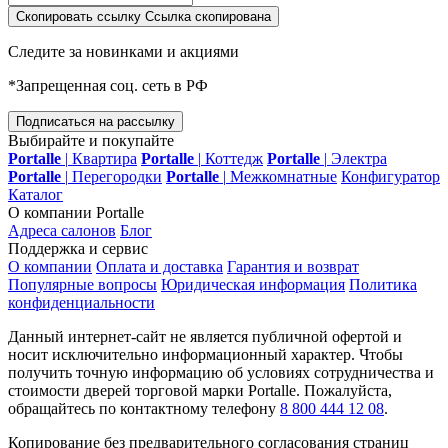
Скопировать ссылку
Ссылка скопирована
Следите за новинками и акциями
*Запрещенная соц. сеть в РФ
Подписаться на рассылку
Выбирайте и покупайте
Portalle
|
Квартира
Portalle
|
Коттедж
Portalle
|
Электра
Portalle
|
Перегородки
Portalle
|
Межкомнатные
Конфигуратор
Каталог
О компании Portalle
Адреса салонов
Блог
Поддержка и сервис
О компании
Оплата и доставка
Гарантия и возврат
Популярные вопросы
Юридическая информация
Политика
конфиденциальности
Данный интернет-сайт не является публичной офертой и
носит исключительно информационный характер. Чтобы
получить точную информацию об условиях сотрудничества и
стоимости дверей торговой марки Portalle. Пожалуйста,
обращайтесь по контактному телефону
8 800 444 12 08
.
Копирование без предварительного согласования страниц