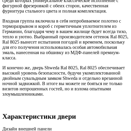
среди которых универсальное классическое исполнение с
фигурной фрезеровкой с обеих сторон, качественная
фурнитура стального цвета и полная комплектация.
Входная группа включила в себя непробиваемое полотно с
терморазрывом и короб с герметичным уплотнителем из
Германии, благодаря чему в вашем жилище будет всегда тихо,
тепло и уютно. Выбранный производителем оттенок Ral 8025,
Ral 8025 вынесет испытания погодой и временем, поскольку
для его получения использовалась особая автомобильная
эмаль, нанесенная на обшивку из МДФ-панелей премиум-
класса.
И конечно же, дверь Shweda Ral 8025, Ral 8025 обеспечивает
высокий уровень безопасности, будучи укомплектованной
двойным сувальдным замком Shweda и отдельно врезанной
ночной задвижкой. В итоге вы можете не бояться не только
визитов непрошенных гостей, но и взлома опытными
злоумышленниками.
Характеристики двери
Дизайн внешней панели