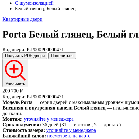
С шумоизоляцией
Белый глянец, Белый глянец
Квартирные двери
Porta
Белый глянец, Белый г
Код двери: P-P000P00000471
Получить PDF
двери
Поделиться
Увеличить
200 700 ₽
Код двери: P-P000P00000471
Модель Porta
— серия дверей с максимальным уровнем шумоизо
Внешняя и внутренняя панели Белый глянец
— итальянские 
до ткани.
Монтаж:
уточняйте у менеджера
Срок получения:
36 дней (31 — изготов., 5 — достав.)
Стоимость замера:
уточняйте у менеджера
Ближайший салон:
посмотреть на карте