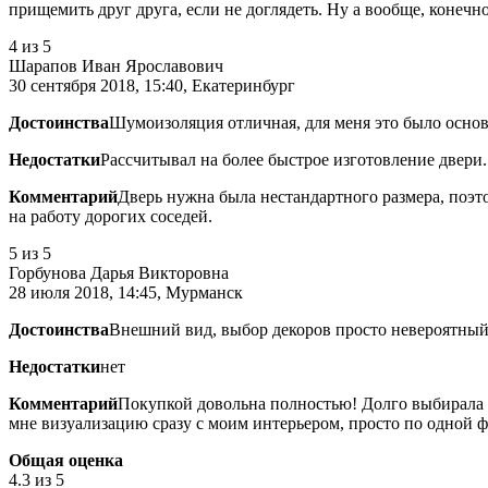
прищемить друг друга, если не доглядеть. Ну а вообще, конечн
4
из 5
Шарапов Иван Ярославович
30 сентября 2018, 15:40, Екатеринбург
Достоинства
Шумоизоляция отличная, для меня это было осно
Недостатки
Рассчитывал на более быстрое изготовление двери.
Комментарий
Дверь нужна была нестандартного размера, поэт
на работу дорогих соседей.
5
из 5
Горбунова Дарья Викторовна
28 июля 2018, 14:45, Мурманск
Достоинства
Внешний вид, выбор декоров просто невероятный
Недостатки
нет
Комментарий
Покупкой довольна полностью! Долго выбирала д
мне визуализацию сразу с моим интерьером, просто по одной ф
Общая оценка
4.3
из 5