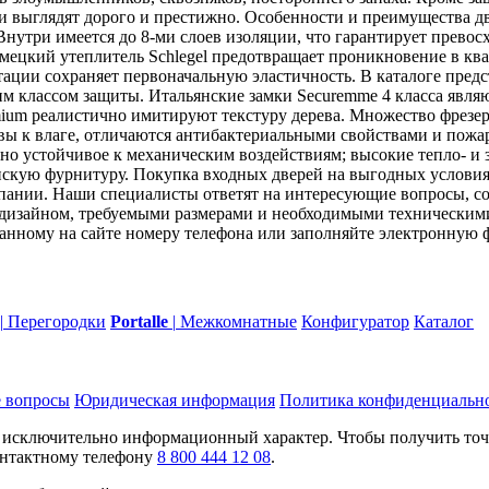
ии выглядят дорого и престижно. Особенности и преимущества д
Внутри имеется до 8-ми слоев изоляции, что гарантирует прево
ецкий утеплитель Schlegel предотвращает проникновение в ква
атации сохраняет первоначальную эластичность. В каталоге предс
м классом защиты. Итальянские замки Securemme 4 класса явл
mium реалистично имитируют текстуру дерева. Множество фрезер
ивы к влаге, отличаются антибактериальными свойствами и пож
тно устойчивое к механическим воздействиям; высокие тепло- и
нскую фурнитуру. Покупка входных дверей на выгодных условия
мпании. Наши специалисты ответят на интересующие вопросы, с
 дизайном, требуемыми размерами и необходимыми техническими
занному на сайте номеру телефона или заполняйте электронную 
|
Перегородки
Portalle
|
Межкомнатные
Конфигуратор
Каталог
 вопросы
Юридическая информация
Политика конфиденциальн
т исключительно информационный характер. Чтобы получить то
контактному телефону
8 800 444 12 08
.