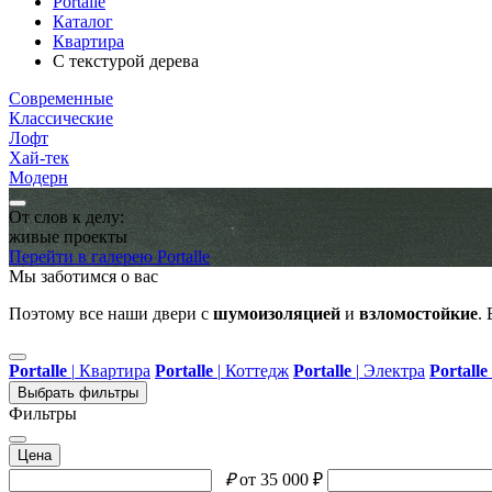
Portalle
Каталог
Квартира
С текстурой дерева
Современные
Классические
Лофт
Хай-тек
Модерн
От слов к делу:
живые проекты
Перейти в галерею Portalle
Мы заботимся о вас
Поэтому все наши двери с
шумоизоляцией
и
взломостойкие
.
Portalle
|
Квартира
Portalle
|
Коттедж
Portalle
|
Электра
Portalle
Выбрать фильтры
Фильтры
Цена
₽
от 35 000 ₽