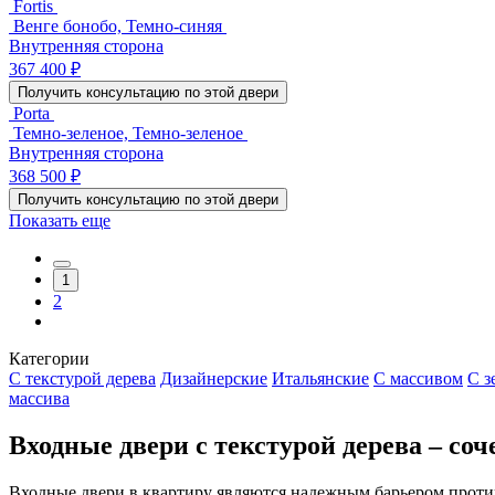
Fortis
Венге бонобо, Темно-синяя
Внутренняя сторона
367 400 ₽
Получить консультацию по этой двери
Porta
Темно-зеленое, Темно-зеленое
Внутренняя сторона
368 500 ₽
Получить консультацию по этой двери
Показать еще
1
2
Категории
С текстурой дерева
Дизайнерские
Итальянские
С массивом
С з
массива
Входные двери с текстурой дерева – со
Входные двери в квартиру являются надежным барьером проти