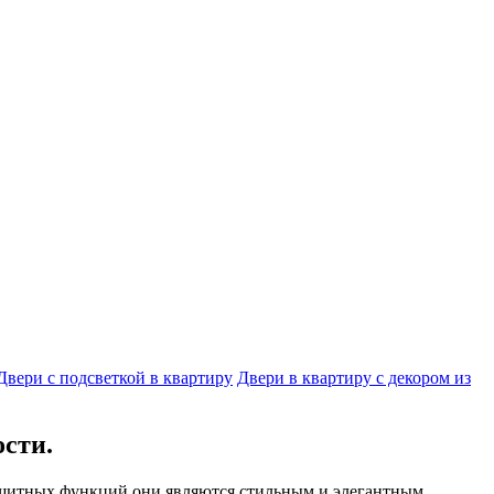
Двери с подсветкой в квартиру
Двери в квартиру с декором из
ости.
защитных функций они являются стильным и элегантным