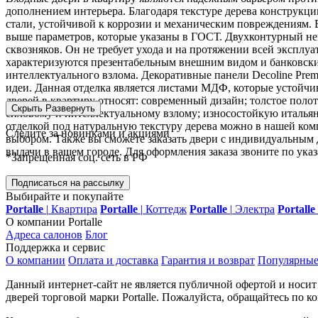
дополнением интерьера. Благодаря текстуре дерева конструкц
стали, устойчивой к коррозии и механическим повреждениям. 
выше параметров, которые указаны в ГОСТ. Двухконтурный нем
сквозняков. Он не требует ухода и на протяжении всей эксплу
характеризуются презентабельным внешним видом и банковски
интеллектуального взлома. Декоративные панели Decoline Pre
идеи. Данная отделка является листами МДФ, которые устойч
дверей в квартиру относят: современный дизайн; толстое поло
Скрыть
Развернуть
силовому и интеллектуальному взлому; износостойкую италья
отделкой под натуральную текстуру дерева можно в нашей ко
Следите за новинками и акциями
выбором. Также вы сможете заказать двери с индивидуальным
выдачи в вашем городе. Для оформления заказа звоните по ука
*Запрещенная соц. сеть в РФ
Подписаться на рассылку
Выбирайте и покупайте
Portalle
|
Квартира
Portalle
|
Коттедж
Portalle
|
Электра
Portalle
О компании Portalle
Адреса салонов
Блог
Поддержка и сервис
О компании
Оплата и доставка
Гарантия и возврат
Популярные
Данный интернет-сайт не является публичной офертой и носи
дверей торговой марки Portalle. Пожалуйста, обращайтесь по 