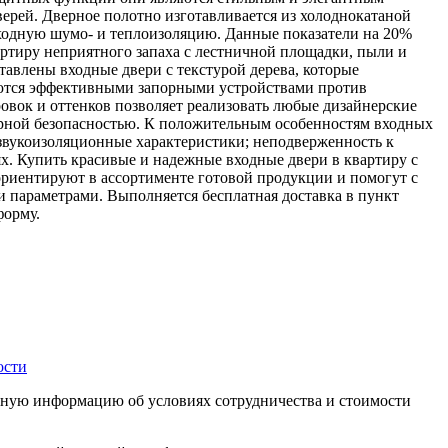
верей. Дверное полотно изготавливается из холоднокатаной
сходную шумо- и теплоизоляцию. Данные показатели на 20%
ртиру неприятного запаха с лестничной площадки, пыли и
тавлены входные двери с текстурой дерева, которые
яются эффективными запорными устройствами против
овок и оттенков позволяет реализовать любые дизайнерские
арной безопасностью. К положительным особенностям входных
 звукоизоляционные характеристики; неподверженность к
х. Купить красивые и надежные входные двери в квартиру с
ориентируют в ассортименте готовой продукции и помогут с
 параметрами. Выполняется бесплатная доставка в пункт
форму.
ости
чную информацию об условиях сотрудничества и стоимости