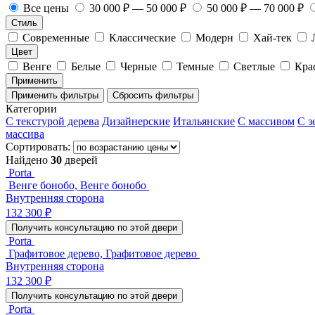
Все цены
30 000 ₽ — 50 000 ₽
50 000 ₽ — 70 000 ₽
Стиль
Современные
Классические
Модерн
Хай-тек
Цвет
Венге
Белые
Черные
Темные
Светлые
Кра
Применить
Применить фильтры
Сбросить фильтры
Категории
С текстурой дерева
Дизайнерские
Итальянские
С массивом
С з
массива
Сортировать:
Найдено
30
дверей
Porta
Венге бонобо, Венге бонобо
Внутренняя сторона
132 300 ₽
Получить консультацию по этой двери
Porta
Графитовое дерево, Графитовое дерево
Внутренняя сторона
132 300 ₽
Получить консультацию по этой двери
Porta