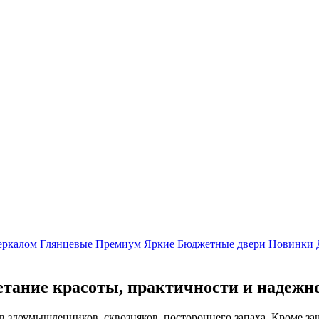
еркалом
Глянцевые
Премиум
Яркие
Бюджетные двери
Новинки
четание красоты, практичности и надежн
в злоумышленников, сквозняков, постороннего запаха. Кроме 